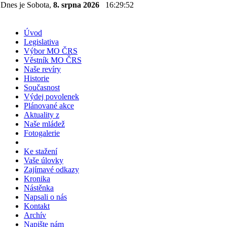
Dnes je Sobota,
8. srpna 2026
16:29:52
Úvod
Legislativa
Výbor MO ČRS
Věstník MO ČRS
Naše revíry
Historie
Současnost
Výdej povolenek
Plánované akce
Aktuality z
Naše mládež
Fotogalerie
Ke stažení
Vaše úlovky
Zajímavé odkazy
Kronika
Nástěnka
Napsali o nás
Kontakt
Archív
Napište nám