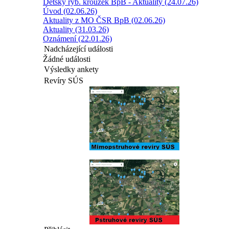
Dětský ryb. kroužek BpB - Aktuality (24.07.26)
Úvod (02.06.26)
Aktuality z MO ČSR BpB (02.06.26)
Aktuality (31.03.26)
Oznámení (22.01.26)
Nadcházející události
Žádné události
Výsledky ankety
Revíry SÚS