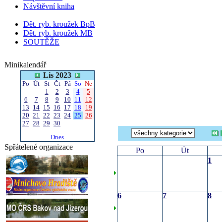
Návštěvní kniha
Dět. ryb. kroužek BpB
Dět. ryb. kroužek MB
SOUTĚŽE
Minikalendář
Lis 2023
Po
Út
St
Čt
Pá
So
Ne
1
2
3
4
5
6
7
8
9
10
11
12
13
14
15
16
17
18
19
20
21
22
23
24
25
26
27
28
29
30
Dnes
Spřátelené organizace
Po
Út
1
6
7
8