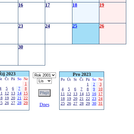
16
17
18
19
23
24
25
26
30
Říj 2023
Pro 2023
St
Čt
Pá
So
Ne
Po
Út
St
Čt
Pá
So
Ne
1
1
2
3
4
5
6
7
8
4
5
6
7
8
9
10
11
12
13
14
15
11
12
13
14
15
16
17
18
19
20
21
22
18
19
20
21
22
23
24
25
26
27
28
29
25
26
27
28
29
30
31
Dnes