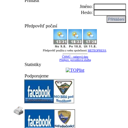
Přihlásit
Jméno:
Heslo:
Předpověď počasí
Předpověď použita z webu společnosti
METEOPRESS
.
-----------------------------
ČHMÚ - radarová data
Předpov. povodňová služba
Statistiky
Podporujeme