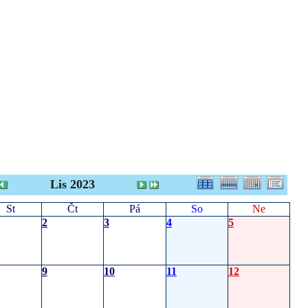
Lis 2023
St
Čt
Pá
So
Ne
2
3
4
5
9
10
11
12