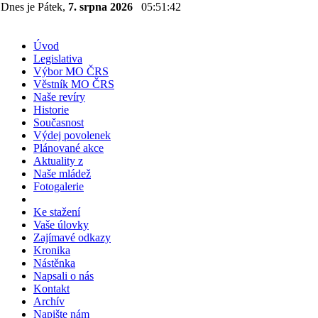
Dnes je Pátek,
7. srpna 2026
05:51:42
Úvod
Legislativa
Výbor MO ČRS
Věstník MO ČRS
Naše revíry
Historie
Současnost
Výdej povolenek
Plánované akce
Aktuality z
Naše mládež
Fotogalerie
Ke stažení
Vaše úlovky
Zajímavé odkazy
Kronika
Nástěnka
Napsali o nás
Kontakt
Archív
Napište nám