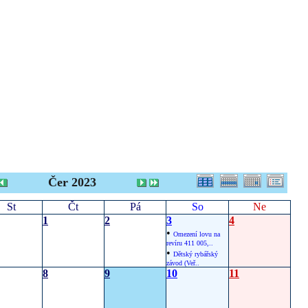
Čer 2023
St
Čt
Pá
So
Ne
1
2
3
4
•
Omezení lovu na
revíru 411 005,..
•
Dětský rybářský
závod (Veř..
8
9
10
11