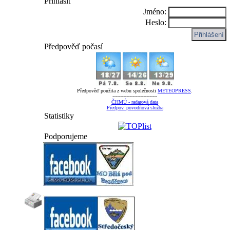
Přihlásit
Jméno:
Heslo:
Předpověď počasí
Předpověď použita z webu společnosti
METEOPRESS
.
-----------------------------
ČHMÚ - radarová data
Předpov. povodňová služba
Statistiky
Podporujeme