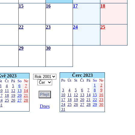
15
16
17
18
22
23
24
25
29
30
Čerc 2023
vě 2023
Po
Út
St
Čt
Pá
So
Ne
St
Čt
Pá
So
Ne
1
2
3
4
5
6
7
3
4
5
6
7
8
9
10
11
12
13
14
10
11
12
13
14
15
16
17
18
19
20
21
17
18
19
20
21
22
23
24
25
26
27
28
24
25
26
27
28
29
30
31
Dnes
31