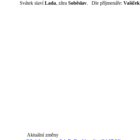
Svátek slaví
Lada
, zítra
Soběslav
. Dle příjmenáře:
Vašíček
Aktuální změny