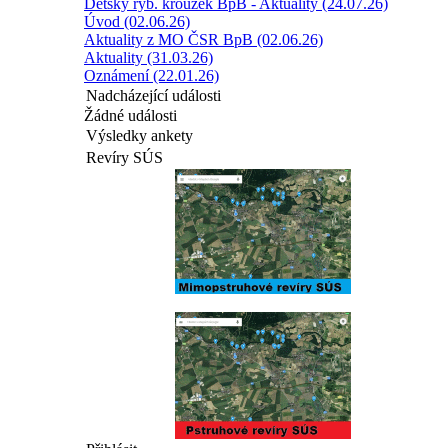
Dětský ryb. kroužek BpB - Aktuality (24.07.26)
Úvod (02.06.26)
Aktuality z MO ČSR BpB (02.06.26)
Aktuality (31.03.26)
Oznámení (22.01.26)
Nadcházející události
Žádné události
Výsledky ankety
Revíry SÚS