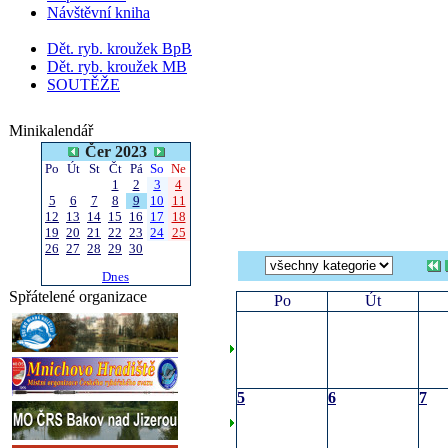
Návštěvní kniha
Dět. ryb. kroužek BpB
Dět. ryb. kroužek MB
SOUTĚŽE
Minikalendář
Čer 2023
Po
Út
St
Čt
Pá
So
Ne
1
2
3
4
5
6
7
8
9
10
11
12
13
14
15
16
17
18
19
20
21
22
23
24
25
26
27
28
29
30
Dnes
Spřátelené organizace
Po
Út
5
6
7