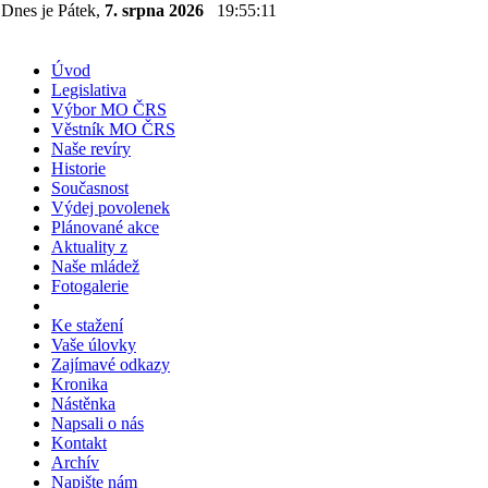
Dnes je Pátek,
7. srpna 2026
19:55:12
Úvod
Legislativa
Výbor MO ČRS
Věstník MO ČRS
Naše revíry
Historie
Současnost
Výdej povolenek
Plánované akce
Aktuality z
Naše mládež
Fotogalerie
Ke stažení
Vaše úlovky
Zajímavé odkazy
Kronika
Nástěnka
Napsali o nás
Kontakt
Archív
Napište nám