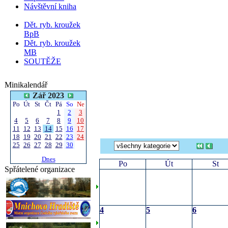
Návštěvní kniha
Dět. ryb. kroužek
BpB
Dět. ryb. kroužek
MB
SOUTĚŽE
Minikalendář
Zář 2023
Po
Út
St
Čt
Pá
So
Ne
1
2
3
4
5
6
7
8
9
10
11
12
13
14
15
16
17
18
19
20
21
22
23
24
25
26
27
28
29
30
Dnes
Po
Út
St
Spřátelené organizace
4
5
6