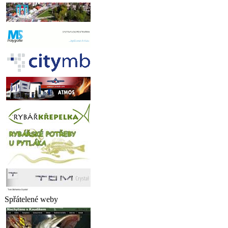
Spřátelené weby