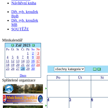
Návštěvní kniha
Dět. ryb. kroužek
BpB
Dět. ryb. kroužek
MB
SOUTĚŽE
Minikalendář
Zář 2023
Po
Út
St
Čt
Pá
So
Ne
1
2
3
4
5
6
7
8
9
10
11
12
13
14
15
16
17
18
19
20
21
22
23
24
25
26
27
28
29
30
Dnes
Po
Út
St
Spřátelené organizace
4
5
6