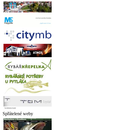
Spřátelené weby