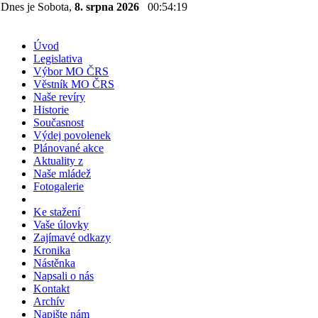
Dnes je Sobota,
8. srpna 2026
00:54:19
Úvod
Legislativa
Výbor MO ČRS
Věstník MO ČRS
Naše revíry
Historie
Současnost
Výdej povolenek
Plánované akce
Aktuality z
Naše mládež
Fotogalerie
Ke stažení
Vaše úlovky
Zajímavé odkazy
Kronika
Nástěnka
Napsali o nás
Kontakt
Archív
Napište nám