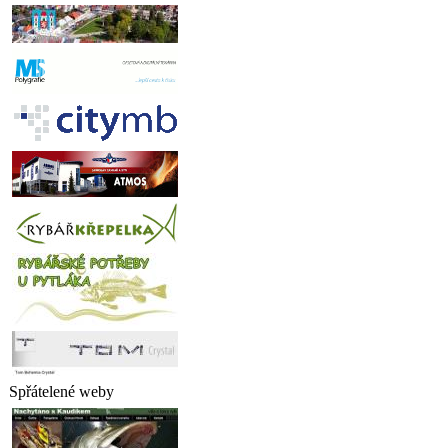
Spřátelené weby