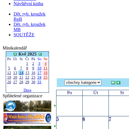
Návštěvní kniha
Dět. ryb. kroužek
BpB
Dět. ryb. kroužek
MB
SOUTĚŽE
Minikalendář
Kvě 2025
Po
Út
St
Čt
Pá
So
Ne
1
2
3
4
5
6
7
8
9
10
11
12
13
14
15
16
17
18
19
20
21
22
23
24
25
26
27
28
29
30
31
Dnes
Po
Út
St
Spřátelené organizace
5
6
7