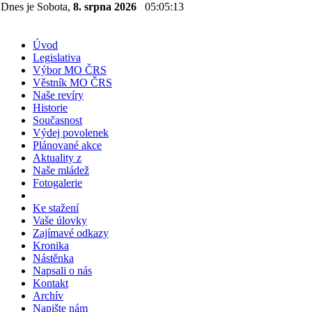
Dnes je Sobota,
8. srpna 2026
05:05:14
Úvod
Legislativa
Výbor MO ČRS
Věstník MO ČRS
Naše revíry
Historie
Současnost
Výdej povolenek
Plánované akce
Aktuality z
Naše mládež
Fotogalerie
Ke stažení
Vaše úlovky
Zajímavé odkazy
Kronika
Nástěnka
Napsali o nás
Kontakt
Archív
Napište nám