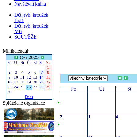
Návštěvní kniha
Dět. ryb. kroužek
BpB
Dět. ryb. kroužek
MB
SOUTĚŽE
Minikalendář
Čer 2025
Po
Út
St
Čt
Pá
So
Ne
1
2
3
4
5
6
7
8
9
10
11
12
13
14
15
16
17
18
19
20
21
22
23
24
25
26
27
28
29
Po
Út
St
30
Dnes
Spřátelené organizace
2
3
4