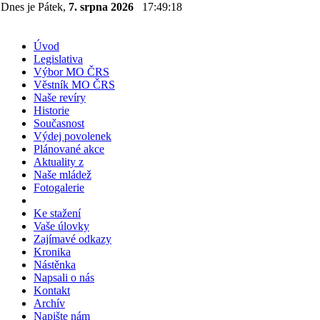
Dnes je Pátek,
7. srpna 2026
17:49:19
Úvod
Legislativa
Výbor MO ČRS
Věstník MO ČRS
Naše revíry
Historie
Současnost
Výdej povolenek
Plánované akce
Aktuality z
Naše mládež
Fotogalerie
Ke stažení
Vaše úlovky
Zajímavé odkazy
Kronika
Nástěnka
Napsali o nás
Kontakt
Archív
Napište nám