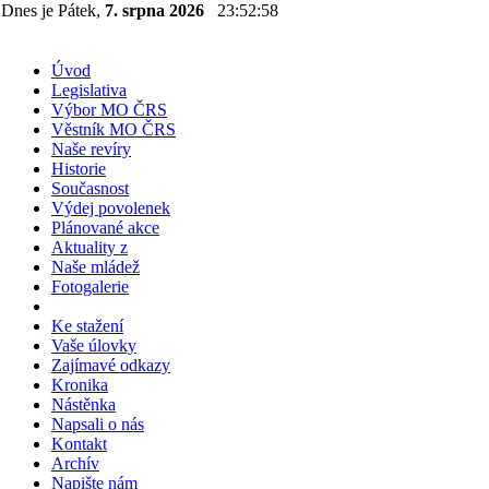
Dnes je Pátek,
7. srpna 2026
23:52:58
Úvod
Legislativa
Výbor MO ČRS
Věstník MO ČRS
Naše revíry
Historie
Současnost
Výdej povolenek
Plánované akce
Aktuality z
Naše mládež
Fotogalerie
Ke stažení
Vaše úlovky
Zajímavé odkazy
Kronika
Nástěnka
Napsali o nás
Kontakt
Archív
Napište nám