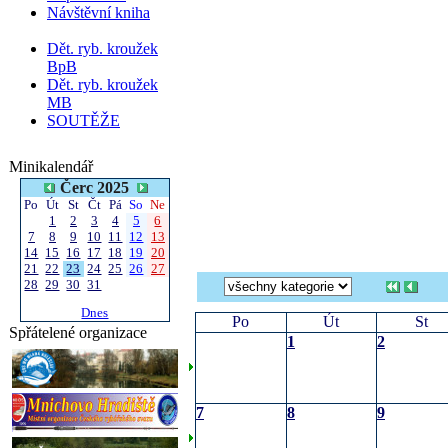
Návštěvní kniha
Dět. ryb. kroužek
BpB
Dět. ryb. kroužek
MB
SOUTĚŽE
Minikalendář
Čerc 2025
Po
Út
St
Čt
Pá
So
Ne
1
2
3
4
5
6
7
8
9
10
11
12
13
14
15
16
17
18
19
20
21
22
23
24
25
26
27
28
29
30
31
Dnes
Po
Út
St
Spřátelené organizace
1
2
7
8
9