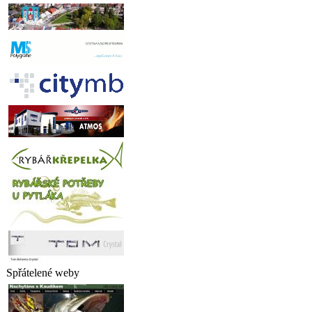
Spřátelené weby