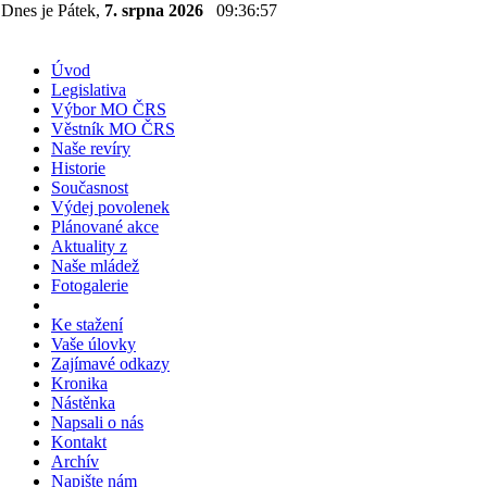
Dnes je Pátek,
7. srpna 2026
09:36:57
Úvod
Legislativa
Výbor MO ČRS
Věstník MO ČRS
Naše revíry
Historie
Současnost
Výdej povolenek
Plánované akce
Aktuality z
Naše mládež
Fotogalerie
Ke stažení
Vaše úlovky
Zajímavé odkazy
Kronika
Nástěnka
Napsali o nás
Kontakt
Archív
Napište nám