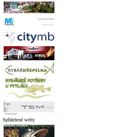
Spřátelené weby