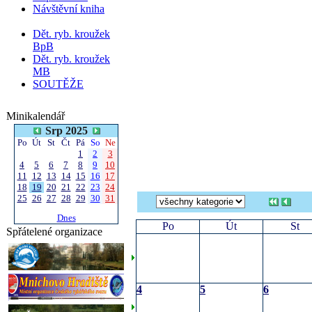
Návštěvní kniha
Dět. ryb. kroužek
BpB
Dět. ryb. kroužek
MB
SOUTĚŽE
Minikalendář
Srp 2025
Po
Út
St
Čt
Pá
So
Ne
1
2
3
4
5
6
7
8
9
10
11
12
13
14
15
16
17
18
19
20
21
22
23
24
25
26
27
28
29
30
31
Dnes
Po
Út
St
Spřátelené organizace
4
5
6