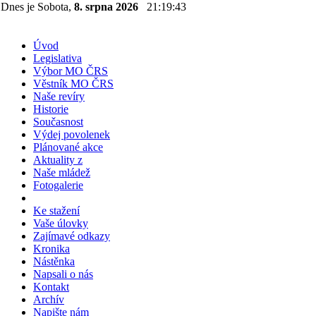
Dnes je Sobota,
8. srpna 2026
21:19:43
Úvod
Legislativa
Výbor MO ČRS
Věstník MO ČRS
Naše revíry
Historie
Současnost
Výdej povolenek
Plánované akce
Aktuality z
Naše mládež
Fotogalerie
Ke stažení
Vaše úlovky
Zajímavé odkazy
Kronika
Nástěnka
Napsali o nás
Kontakt
Archív
Napište nám