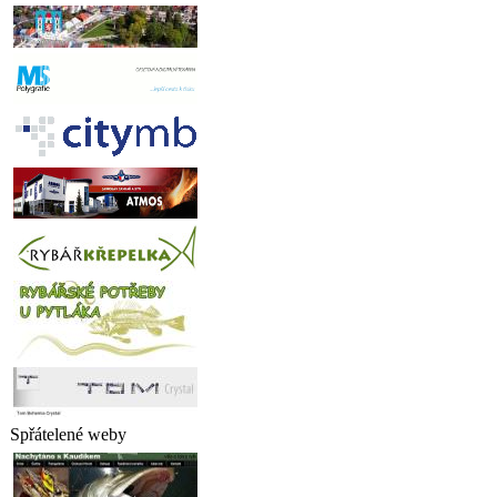
Spřátelené weby