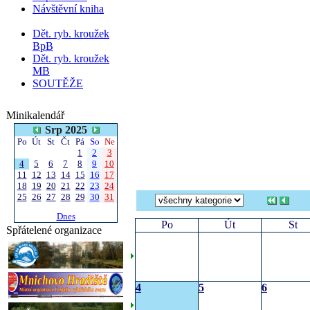
Návštěvní kniha
Dět. ryb. kroužek
BpB
Dět. ryb. kroužek
MB
SOUTĚŽE
Minikalendář
Srp 2025
Po
Út
St
Čt
Pá
So
Ne
1
2
3
4
5
6
7
8
9
10
11
12
13
14
15
16
17
18
19
20
21
22
23
24
25
26
27
28
29
30
31
Dnes
Po
Út
St
Spřátelené organizace
4
5
6