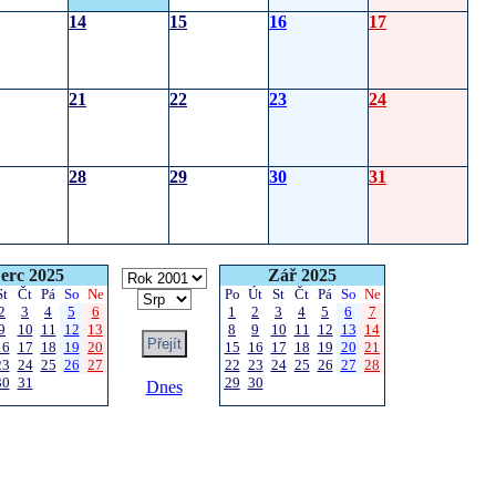
14
15
16
17
21
22
23
24
28
29
30
31
erc 2025
Zář 2025
St
Čt
Pá
So
Ne
Po
Út
St
Čt
Pá
So
Ne
2
3
4
5
6
1
2
3
4
5
6
7
9
10
11
12
13
8
9
10
11
12
13
14
16
17
18
19
20
15
16
17
18
19
20
21
23
24
25
26
27
22
23
24
25
26
27
28
30
31
29
30
Dnes