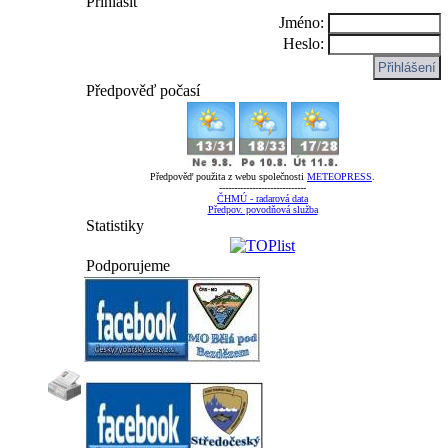
Přihlásit
Jméno:
Heslo:
Předpověď počasí
Předpověď použita z webu společnosti
METEOPRESS
.
-----------------------------
ČHMÚ - radarová data
Předpov. povodňová služba
Statistiky
Podporujeme