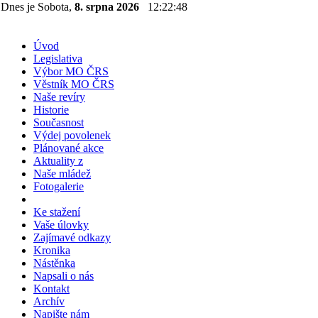
Dnes je Sobota,
8. srpna 2026
12:22:49
Úvod
Legislativa
Výbor MO ČRS
Věstník MO ČRS
Naše revíry
Historie
Současnost
Výdej povolenek
Plánované akce
Aktuality z
Naše mládež
Fotogalerie
Ke stažení
Vaše úlovky
Zajímavé odkazy
Kronika
Nástěnka
Napsali o nás
Kontakt
Archív
Napište nám