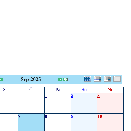
Srp 2025
St
Čt
Pá
So
Ne
1
2
3
7
8
9
10