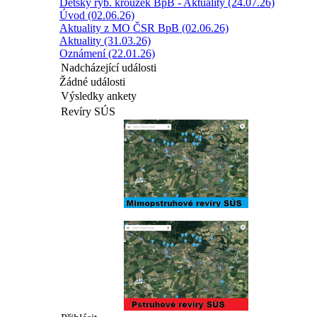
Dětský ryb. kroužek BpB - Aktuality (24.07.26)
Úvod (02.06.26)
Aktuality z MO ČSR BpB (02.06.26)
Aktuality (31.03.26)
Oznámení (22.01.26)
Nadcházející události
Žádné události
Výsledky ankety
Revíry SÚS