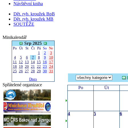
Návštěvní kniha
Dět. ryb. kroužek BpB
Dět. ryb. kroužek MB
SOUTĚŽE
Minikalendář
Srp 2025
Po
Út
St
Čt
Pá
So
Ne
1
2
3
4
5
6
7
8
9
10
11
12
13
14
15
16
17
18
19
20
21
22
23
24
25
26
27
28
29
30
31
Dnes
Spřátelené organizace
Po
Út
4
5
6