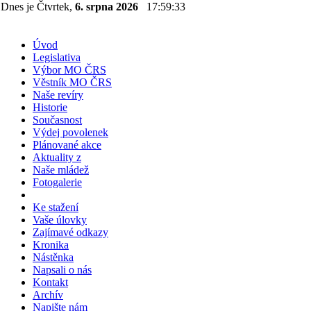
Dnes je Čtvrtek,
6. srpna 2026
17:59:34
Úvod
Legislativa
Výbor MO ČRS
Věstník MO ČRS
Naše revíry
Historie
Současnost
Výdej povolenek
Plánované akce
Aktuality z
Naše mládež
Fotogalerie
Ke stažení
Vaše úlovky
Zajímavé odkazy
Kronika
Nástěnka
Napsali o nás
Kontakt
Archív
Napište nám