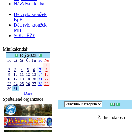
Návštěvní kniha
Dět. ryb. kroužek
BpB
Dět. ryb. kroužek
MB
SOUTĚŽE
Minikalendář
Říj 2023
Po
Út
St
Čt
Pá
So
Ne
1
2
3
4
5
6
7
8
9
10
11
12
13
14
15
16
17
18
19
20
21
22
23
24
25
26
27
28
29
30
31
Dnes
Spřátelené organizace
Žádné události