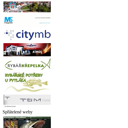
Spřátelené weby