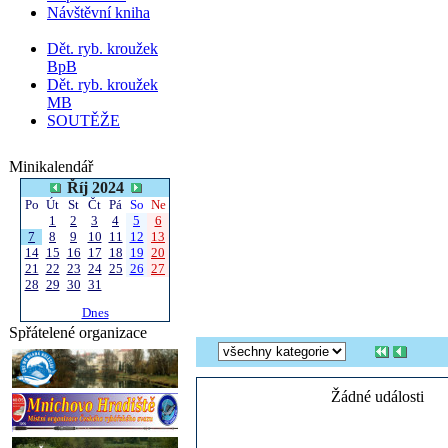
Návštěvní kniha
Dět. ryb. kroužek
BpB
Dět. ryb. kroužek
MB
SOUTĚŽE
Minikalendář
Říj 2024
Po
Út
St
Čt
Pá
So
Ne
1
2
3
4
5
6
7
8
9
10
11
12
13
14
15
16
17
18
19
20
21
22
23
24
25
26
27
28
29
30
31
Dnes
Spřátelené organizace
Žádné události