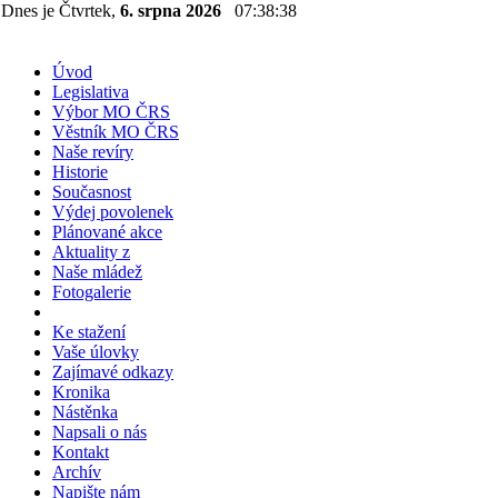
Dnes je Čtvrtek,
6. srpna 2026
07:38:38
Úvod
Legislativa
Výbor MO ČRS
Věstník MO ČRS
Naše revíry
Historie
Současnost
Výdej povolenek
Plánované akce
Aktuality z
Naše mládež
Fotogalerie
Ke stažení
Vaše úlovky
Zajímavé odkazy
Kronika
Nástěnka
Napsali o nás
Kontakt
Archív
Napište nám