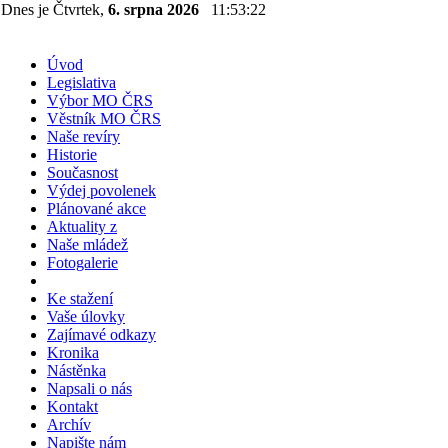
Dnes je Čtvrtek,
6. srpna 2026
11:53:22
Úvod
Legislativa
Výbor MO ČRS
Věstník MO ČRS
Naše revíry
Historie
Současnost
Výdej povolenek
Plánované akce
Aktuality z
Naše mládež
Fotogalerie
Ke stažení
Vaše úlovky
Zajímavé odkazy
Kronika
Nástěnka
Napsali o nás
Kontakt
Archív
Napište nám