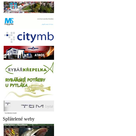
Spřátelené weby