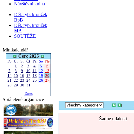
Návštěvní kniha
Dět. ryb. kroužek
BpB
Dět. ryb. kroužek
MB
SOUTĚŽE
Minikalendář
Čerc 2025
Po
Út
St
Čt
Pá
So
Ne
1
2
3
4
5
6
7
8
9
10
11
12
13
14
15
16
17
18
19
20
21
22
23
24
25
26
27
28
29
30
31
Dnes
Spřátelené organizace
Žádné události