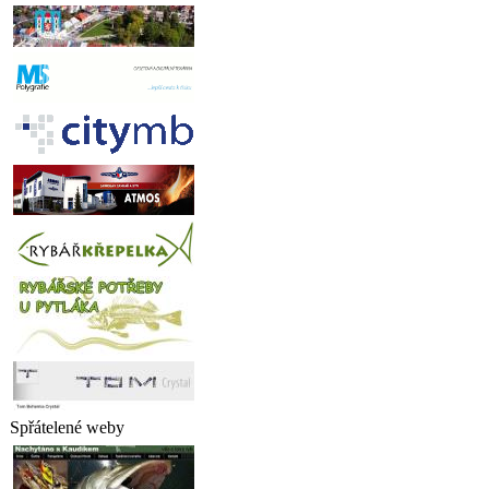
Spřátelené weby