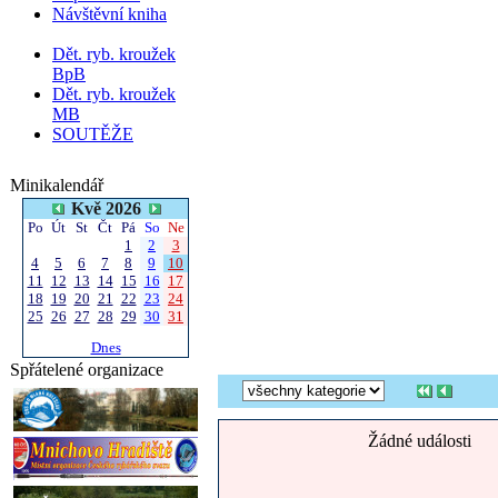
Návštěvní kniha
Dět. ryb. kroužek
BpB
Dět. ryb. kroužek
MB
SOUTĚŽE
Minikalendář
Kvě 2026
Po
Út
St
Čt
Pá
So
Ne
1
2
3
4
5
6
7
8
9
10
11
12
13
14
15
16
17
18
19
20
21
22
23
24
25
26
27
28
29
30
31
Dnes
Spřátelené organizace
Žádné události