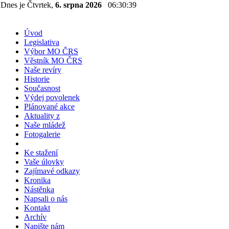
Dnes je Čtvrtek,
6. srpna 2026
06:30:39
Úvod
Legislativa
Výbor MO ČRS
Věstník MO ČRS
Naše revíry
Historie
Současnost
Výdej povolenek
Plánované akce
Aktuality z
Naše mládež
Fotogalerie
Ke stažení
Vaše úlovky
Zajímavé odkazy
Kronika
Nástěnka
Napsali o nás
Kontakt
Archív
Napište nám