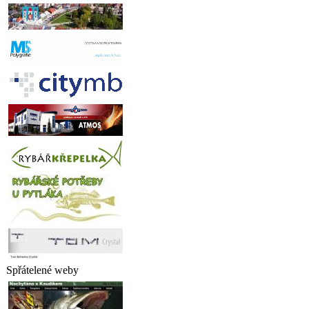
Spřátelené weby