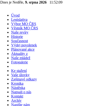
Dnes je Neděle,
9. srpna 2026
11:52:10
Úvod
Legislativa
Výbor MO ČRS
Věstník MO ČRS
Naše revíry
Historie
Současnost
Výdej povolenek
Plánované akce
Aktuality z
Naše mládež
Fotogalerie
Ke stažení
Vaše úlovky
Zajímavé odkazy
Kronika
Nástěnka
Napsali o nás
Kontakt
Archív
Napište nám