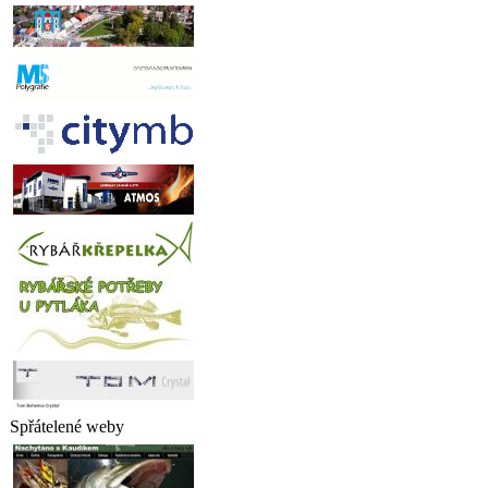
Spřátelené weby