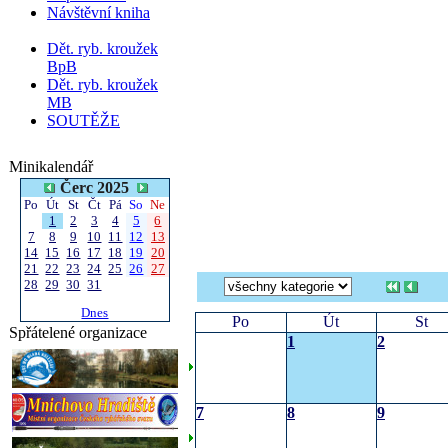
Návštěvní kniha
Dět. ryb. kroužek
BpB
Dět. ryb. kroužek
MB
SOUTĚŽE
Minikalendář
Čerc 2025
Po
Út
St
Čt
Pá
So
Ne
1
2
3
4
5
6
7
8
9
10
11
12
13
14
15
16
17
18
19
20
21
22
23
24
25
26
27
28
29
30
31
Dnes
Po
Út
St
Spřátelené organizace
1
2
7
8
9