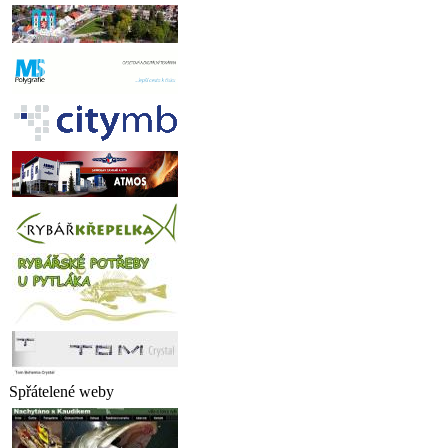
Spřátelené weby