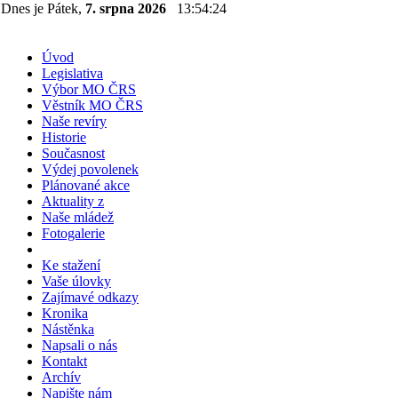
Dnes je Pátek,
7. srpna 2026
13:54:24
Úvod
Legislativa
Výbor MO ČRS
Věstník MO ČRS
Naše revíry
Historie
Současnost
Výdej povolenek
Plánované akce
Aktuality z
Naše mládež
Fotogalerie
Ke stažení
Vaše úlovky
Zajímavé odkazy
Kronika
Nástěnka
Napsali o nás
Kontakt
Archív
Napište nám