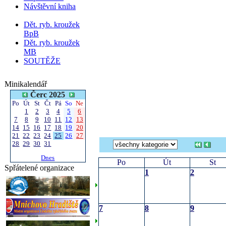
Návštěvní kniha
Dět. ryb. kroužek
BpB
Dět. ryb. kroužek
MB
SOUTĚŽE
Minikalendář
Čerc 2025
Po
Út
St
Čt
Pá
So
Ne
1
2
3
4
5
6
7
8
9
10
11
12
13
14
15
16
17
18
19
20
21
22
23
24
25
26
27
28
29
30
31
Dnes
Po
Út
St
Spřátelené organizace
1
2
7
8
9