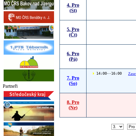
4. Pro
(St)
5. Pro
(Čt)
6. Pro
(Pá)
 14:00--16:00
Zase
7. Pro
(So)
Partneři
8. Pro
(Ne)