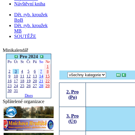
Návštěvní kniha
Dět. ryb. kroužek
BpB
Dět. ryb. kroužek
MB
SOUTĚŽE
Minikalendář
Pro 2024
Po
Út
St
Čt
Pá
So
Ne
1
2
3
4
5
6
7
8
9
10
11
12
13
14
15
16
17
18
19
20
21
22
23
24
25
26
27
28
29
30
31
2. Pro
Dnes
(Po)
Spřátelené organizace
3. Pro
(Út)