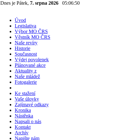
Dnes je Pátek,
7. srpna 2026
05:06:51
Úvod
Legislativa
Výbor MO ČRS
Věstník MO ČRS
Naše revíry
Historie
Současnost
Výdej povolenek
Plánované akce
Aktuality z
Naše mládež
Fotogalerie
Ke stažení
Vaše úlovky
Zajímavé odkazy
Kronika
Nástěnka
Napsali o nás
Kontakt
Archív
Napište nám