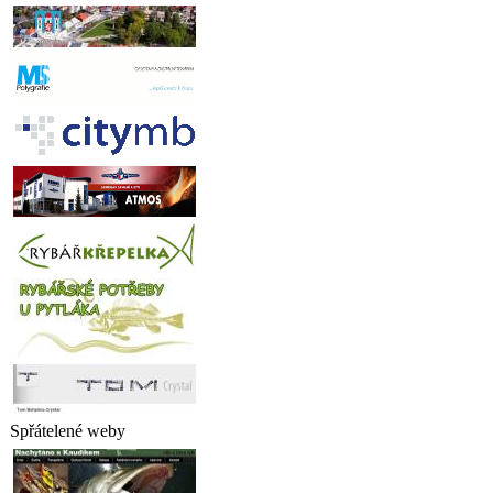
Spřátelené weby