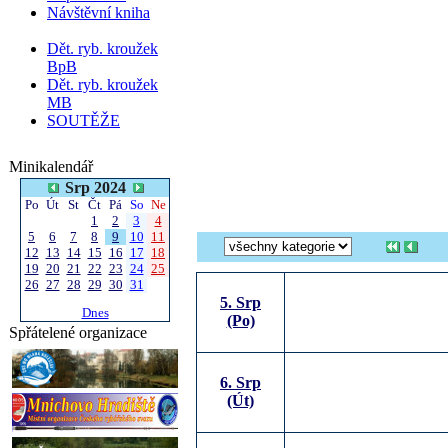
Návštěvní kniha
Dět. ryb. kroužek
BpB
Dět. ryb. kroužek
MB
SOUTĚŽE
Minikalendář
Srp 2024
Po
Út
St
Čt
Pá
So
Ne
1
2
3
4
5
6
7
8
9
10
11
12
13
14
15
16
17
18
19
20
21
22
23
24
25
26
27
28
29
30
31
5. Srp
Dnes
(Po)
Spřátelené organizace
6. Srp
(Út)