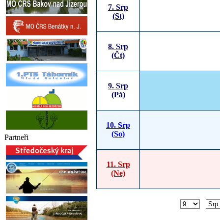
7. Srp
(St)
8. Srp
(Čt)
9. Srp
(Pá)
10. Srp
(So)
Partneři
11. Srp
(Ne)