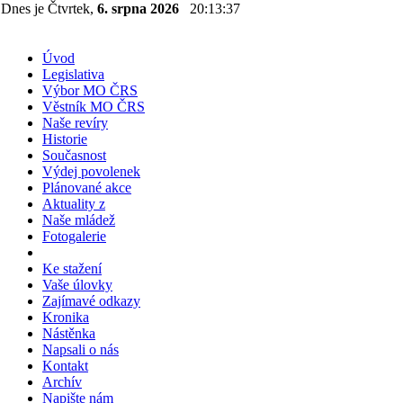
Dnes je Čtvrtek,
6. srpna 2026
20:13:37
Úvod
Legislativa
Výbor MO ČRS
Věstník MO ČRS
Naše revíry
Historie
Současnost
Výdej povolenek
Plánované akce
Aktuality z
Naše mládež
Fotogalerie
Ke stažení
Vaše úlovky
Zajímavé odkazy
Kronika
Nástěnka
Napsali o nás
Kontakt
Archív
Napište nám