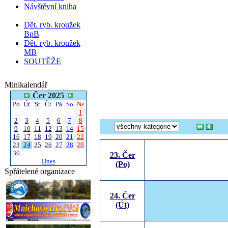
Návštěvní kniha
Dět. ryb. kroužek
BpB
Dět. ryb. kroužek
MB
SOUTĚŽE
Minikalendář
Čer 2025
Po
Út
St
Čt
Pá
So
Ne
1
2
3
4
5
6
7
8
9
10
11
12
13
14
15
16
17
18
19
20
21
22
23
24
25
26
27
28
29
30
23. Čer
Dnes
(Po)
Spřátelené organizace
24. Čer
(Út)