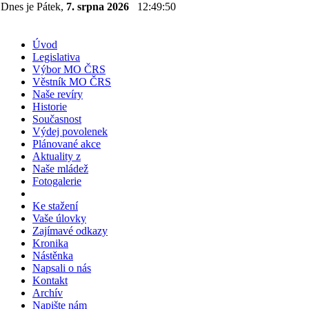
Dnes je Pátek,
7. srpna 2026
12:49:51
Úvod
Legislativa
Výbor MO ČRS
Věstník MO ČRS
Naše revíry
Historie
Současnost
Výdej povolenek
Plánované akce
Aktuality z
Naše mládež
Fotogalerie
Ke stažení
Vaše úlovky
Zajímavé odkazy
Kronika
Nástěnka
Napsali o nás
Kontakt
Archív
Napište nám