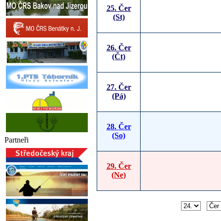
25. Čer
(St)
26. Čer
(Čt)
27. Čer
(Pá)
28. Čer
(So)
Partneři
29. Čer
(Ne)