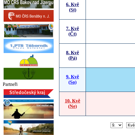
6. Kvě
(St)
7. Kvě
(Čt)
8. Kvě
(Pá)
9. Kvě
(So)
Partneři
10. Kvě
(Ne)