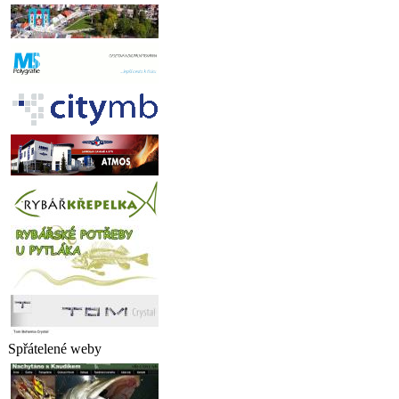
Spřátelené weby