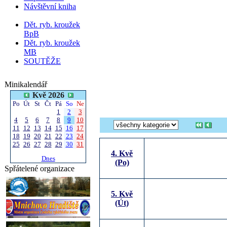
Návštěvní kniha
Dět. ryb. kroužek
BpB
Dět. ryb. kroužek
MB
SOUTĚŽE
Minikalendář
Kvě 2026
Po
Út
St
Čt
Pá
So
Ne
1
2
3
4
5
6
7
8
9
10
11
12
13
14
15
16
17
18
19
20
21
22
23
24
25
26
27
28
29
30
31
4. Kvě
Dnes
(Po)
Spřátelené organizace
5. Kvě
(Út)