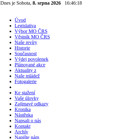
Dnes je Sobota,
8. srpna 2026
16:46:18
Úvod
Legislativa
Výbor MO ČRS
Věstník MO ČRS
Naše revíry
Historie
Současnost
Výdej povolenek
Plánované akce
Aktuality z
Naše mládež
Fotogalerie
Ke stažení
Vaše úlovky
Zajímavé odkazy
Kronika
Nástěnka
Napsali o nás
Kontakt
Archív
Napište nám