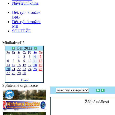
Návštěvní kniha
Dět. ryb. kroužek
BpB
Dět. ryb. kroužek
MB
SOUTĚŽE
Minikalendář
Čer 2022
Po
Út
St
Čt
Pá
So
Ne
1
2
3
4
5
6
7
8
9
10
11
12
13
14
15
16
17
18
19
20
21
22
23
24
25
26
27
28
29
30
Dnes
Spřátelené organizace
Žádné události