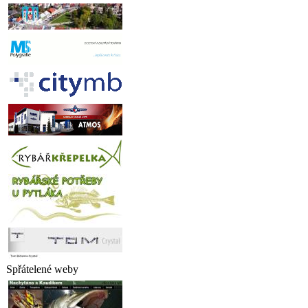
Spřátelené weby