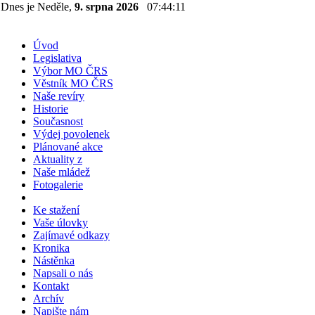
Dnes je Neděle,
9. srpna 2026
07:44:12
Úvod
Legislativa
Výbor MO ČRS
Věstník MO ČRS
Naše revíry
Historie
Současnost
Výdej povolenek
Plánované akce
Aktuality z
Naše mládež
Fotogalerie
Ke stažení
Vaše úlovky
Zajímavé odkazy
Kronika
Nástěnka
Napsali o nás
Kontakt
Archív
Napište nám