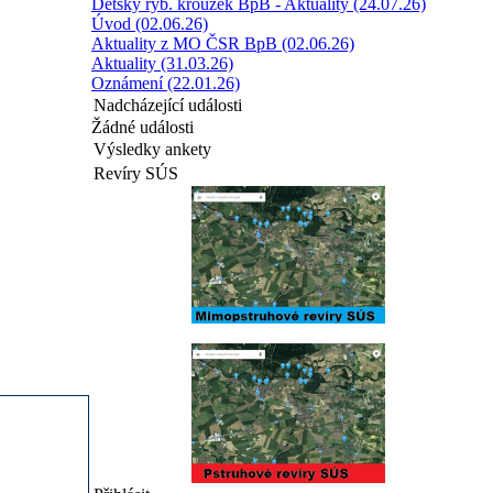
Dětský ryb. kroužek BpB - Aktuality (24.07.26)
Úvod (02.06.26)
Aktuality z MO ČSR BpB (02.06.26)
Aktuality (31.03.26)
Oznámení (22.01.26)
Nadcházející události
Žádné události
Výsledky ankety
Revíry SÚS