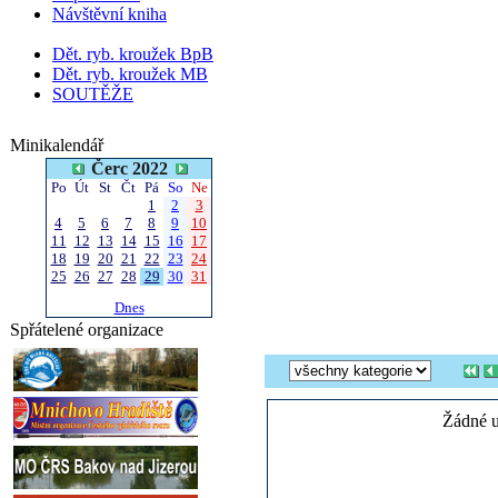
Návštěvní kniha
Dět. ryb. kroužek BpB
Dět. ryb. kroužek MB
SOUTĚŽE
Minikalendář
Čerc 2022
Po
Út
St
Čt
Pá
So
Ne
1
2
3
4
5
6
7
8
9
10
11
12
13
14
15
16
17
18
19
20
21
22
23
24
25
26
27
28
29
30
31
Dnes
Spřátelené organizace
Žádné u