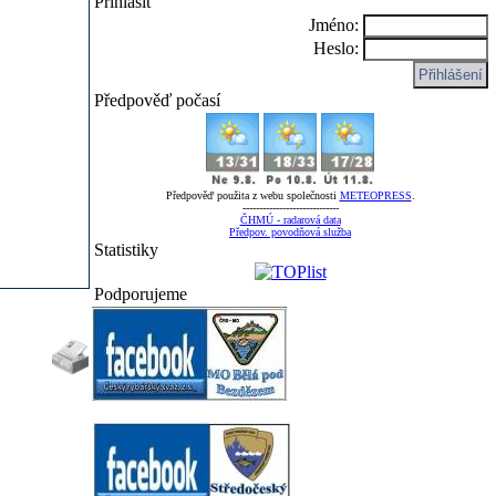
Přihlásit
Jméno:
Heslo:
Předpověď počasí
Předpověď použita z webu společnosti
METEOPRESS
.
-----------------------------
ČHMÚ - radarová data
Předpov. povodňová služba
Statistiky
Podporujeme