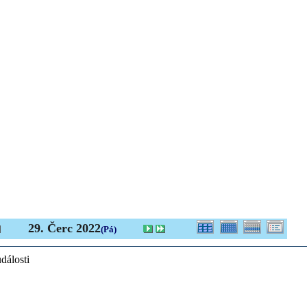
29. Čerc 2022
(Pá)
dálosti