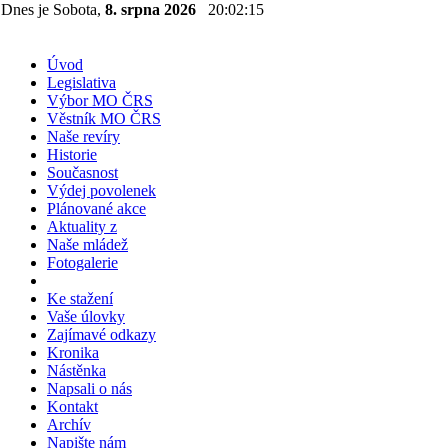
Dnes je Sobota,
8. srpna 2026
20:02:16
Úvod
Legislativa
Výbor MO ČRS
Věstník MO ČRS
Naše revíry
Historie
Současnost
Výdej povolenek
Plánované akce
Aktuality z
Naše mládež
Fotogalerie
Ke stažení
Vaše úlovky
Zajímavé odkazy
Kronika
Nástěnka
Napsali o nás
Kontakt
Archív
Napište nám