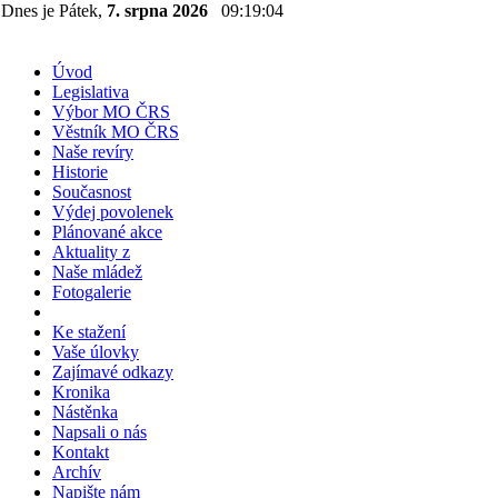
Dnes je Pátek,
7. srpna 2026
09:19:04
Úvod
Legislativa
Výbor MO ČRS
Věstník MO ČRS
Naše revíry
Historie
Současnost
Výdej povolenek
Plánované akce
Aktuality z
Naše mládež
Fotogalerie
Ke stažení
Vaše úlovky
Zajímavé odkazy
Kronika
Nástěnka
Napsali o nás
Kontakt
Archív
Napište nám