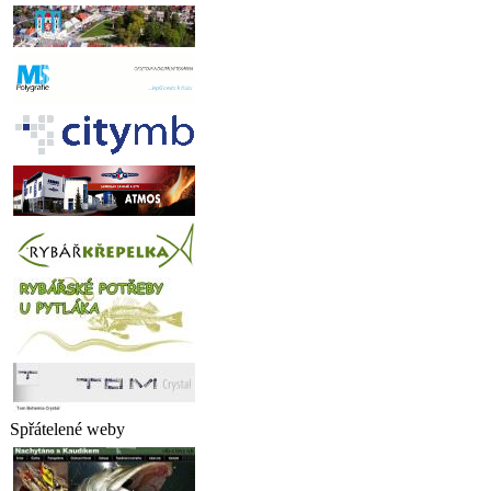
Spřátelené weby