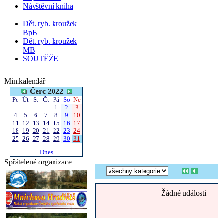
Návštěvní kniha
Dět. ryb. kroužek
BpB
Dět. ryb. kroužek
MB
SOUTĚŽE
Minikalendář
Čerc 2022
Po
Út
St
Čt
Pá
So
Ne
1
2
3
4
5
6
7
8
9
10
11
12
13
14
15
16
17
18
19
20
21
22
23
24
25
26
27
28
29
30
31
Dnes
Spřátelené organizace
Žádné události