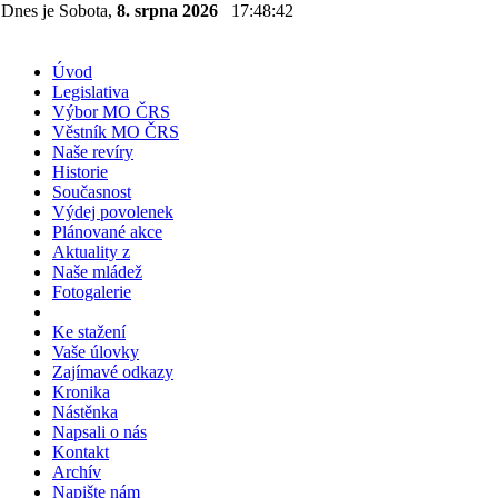
Dnes je Sobota,
8. srpna 2026
17:48:42
Úvod
Legislativa
Výbor MO ČRS
Věstník MO ČRS
Naše revíry
Historie
Současnost
Výdej povolenek
Plánované akce
Aktuality z
Naše mládež
Fotogalerie
Ke stažení
Vaše úlovky
Zajímavé odkazy
Kronika
Nástěnka
Napsali o nás
Kontakt
Archív
Napište nám