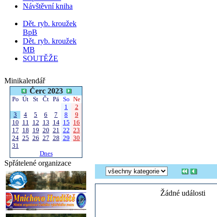
Návštěvní kniha
Dět. ryb. kroužek
BpB
Dět. ryb. kroužek
MB
SOUTĚŽE
Minikalendář
Čerc 2023
Po
Út
St
Čt
Pá
So
Ne
1
2
3
4
5
6
7
8
9
10
11
12
13
14
15
16
17
18
19
20
21
22
23
24
25
26
27
28
29
30
31
Dnes
Spřátelené organizace
Žádné události