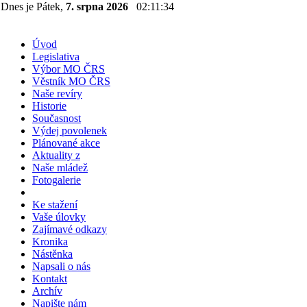
Dnes je Pátek,
7. srpna 2026
02:11:34
Úvod
Legislativa
Výbor MO ČRS
Věstník MO ČRS
Naše revíry
Historie
Současnost
Výdej povolenek
Plánované akce
Aktuality z
Naše mládež
Fotogalerie
Ke stažení
Vaše úlovky
Zajímavé odkazy
Kronika
Nástěnka
Napsali o nás
Kontakt
Archív
Napište nám