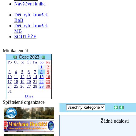
Návštěvní kniha
Dět. ryb. kroužek
BpB
Dět. ryb. kroužek
MB
SOUTĚŽE
Minikalendář
Čerc 2023
Po
Út
St
Čt
Pá
So
Ne
1
2
3
4
5
6
7
8
9
10
11
12
13
14
15
16
17
18
19
20
21
22
23
24
25
26
27
28
29
30
31
Dnes
Spřátelené organizace
Žádné události