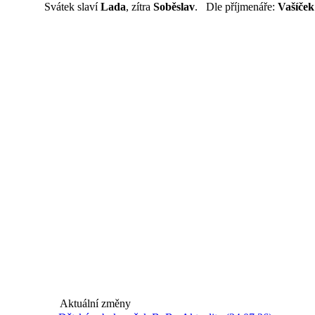
Svátek slaví
Lada
, zítra
Soběslav
. Dle příjmenáře:
Vašíček
Aktuální změny