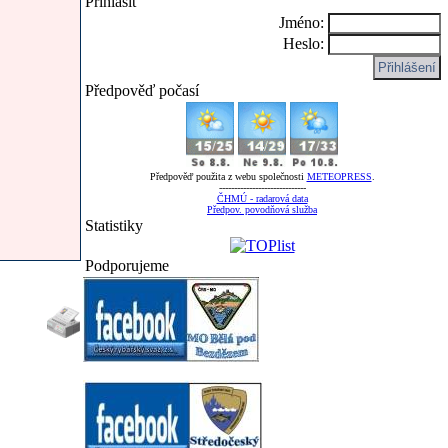
Přihlásit
Jméno:
Heslo:
Předpověď počasí
Předpověď použita z webu společnosti
METEOPRESS
.
-----------------------------
ČHMÚ - radarová data
Předpov. povodňová služba
Statistiky
Podporujeme