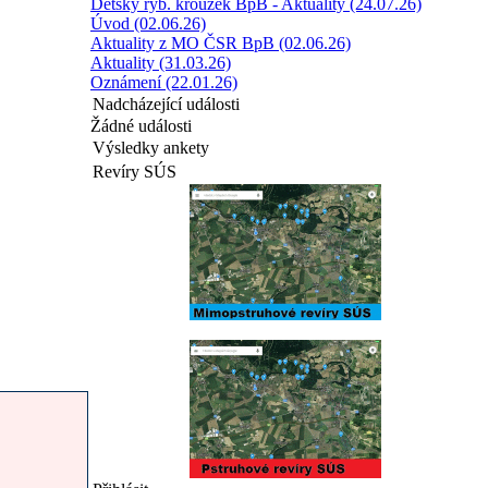
Dětský ryb. kroužek BpB - Aktuality (24.07.26)
Úvod (02.06.26)
Aktuality z MO ČSR BpB (02.06.26)
Aktuality (31.03.26)
Oznámení (22.01.26)
Nadcházející události
Žádné události
Výsledky ankety
Revíry SÚS