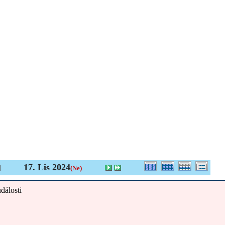
17. Lis 2024
(Ne)
dálosti