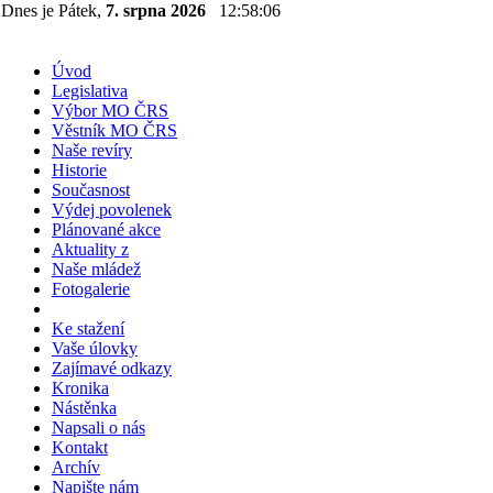
Dnes je Pátek,
7. srpna 2026
12:58:06
Úvod
Legislativa
Výbor MO ČRS
Věstník MO ČRS
Naše revíry
Historie
Současnost
Výdej povolenek
Plánované akce
Aktuality z
Naše mládež
Fotogalerie
Ke stažení
Vaše úlovky
Zajímavé odkazy
Kronika
Nástěnka
Napsali o nás
Kontakt
Archív
Napište nám