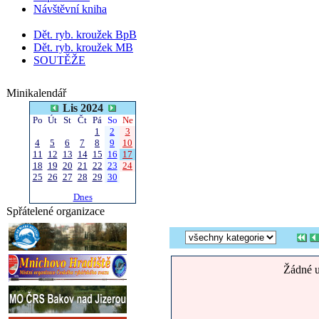
Návštěvní kniha
Dět. ryb. kroužek BpB
Dět. ryb. kroužek MB
SOUTĚŽE
Minikalendář
Lis 2024
Po
Út
St
Čt
Pá
So
Ne
1
2
3
4
5
6
7
8
9
10
11
12
13
14
15
16
17
18
19
20
21
22
23
24
25
26
27
28
29
30
Dnes
Spřátelené organizace
Žádné u