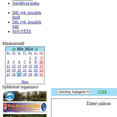
Návštěvní kniha
Dět. ryb. kroužek
BpB
Dět. ryb. kroužek
MB
SOUTĚŽE
Minikalendář
Bře 2024
Po
Út
St
Čt
Pá
So
Ne
1
2
3
4
5
6
7
8
9
10
11
12
13
14
15
16
17
18
19
20
21
22
23
24
25
26
27
28
29
30
31
Dnes
Spřátelené organizace
Žádné události