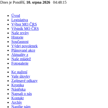
Dnes je Pondělí,
10. srpna 2026
04:48:16
Úvod
Legislativa
Výbor MO ČRS
Věstník MO ČRS
Naše revíry
Historie
Současnost
Výdej povolenek
Plánované akce
Aktuality z
Naše mládež
Fotogalerie
Ke stažení
Vaše úlovky
Zajímavé odkazy
Kronika
Nástěnka
Napsali o nás
Kontakt
Archív
Napište nám