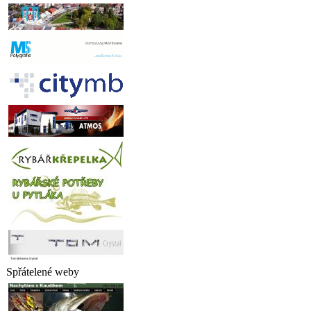
Spřátelené weby