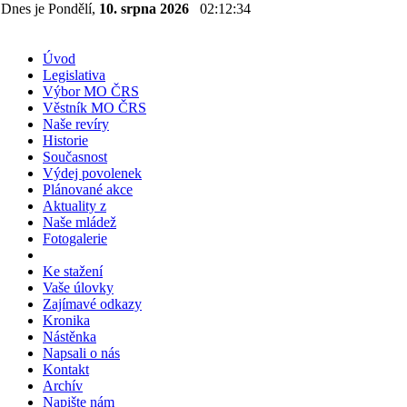
Dnes je Pondělí,
10. srpna 2026
02:12:34
Úvod
Legislativa
Výbor MO ČRS
Věstník MO ČRS
Naše revíry
Historie
Současnost
Výdej povolenek
Plánované akce
Aktuality z
Naše mládež
Fotogalerie
Ke stažení
Vaše úlovky
Zajímavé odkazy
Kronika
Nástěnka
Napsali o nás
Kontakt
Archív
Napište nám