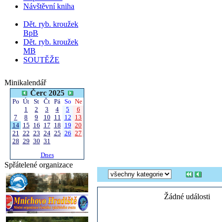
Návštěvní kniha
Dět. ryb. kroužek
BpB
Dět. ryb. kroužek
MB
SOUTĚŽE
Minikalendář
Čerc 2025
Po
Út
St
Čt
Pá
So
Ne
1
2
3
4
5
6
7
8
9
10
11
12
13
14
15
16
17
18
19
20
21
22
23
24
25
26
27
28
29
30
31
Dnes
Spřátelené organizace
Žádné události