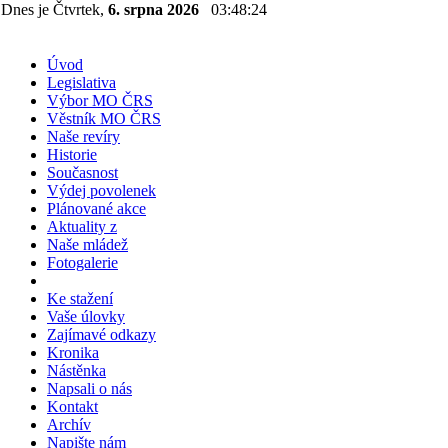
Dnes je Čtvrtek,
6. srpna 2026
03:48:25
Úvod
Legislativa
Výbor MO ČRS
Věstník MO ČRS
Naše revíry
Historie
Současnost
Výdej povolenek
Plánované akce
Aktuality z
Naše mládež
Fotogalerie
Ke stažení
Vaše úlovky
Zajímavé odkazy
Kronika
Nástěnka
Napsali o nás
Kontakt
Archív
Napište nám