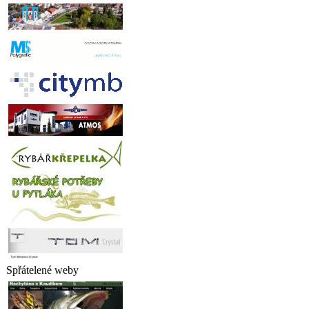
Spřátelené weby