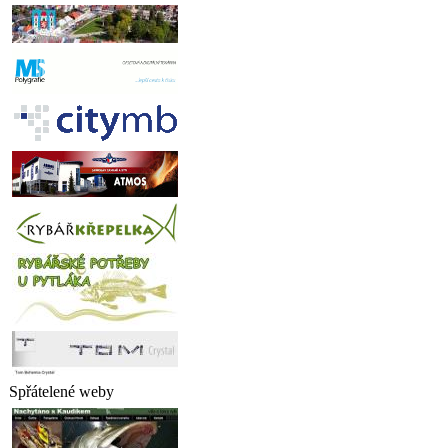
Spřátelené weby