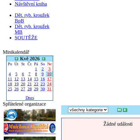
Návštěvní kniha
Dět. ryb. kroužek
BpB
Dět. ryb. kroužek
MB
SOUTĚŽE
Minikalendář
Kvě 2026
Po
Út
St
Čt
Pá
So
Ne
1
2
3
4
5
6
7
8
9
10
11
12
13
14
15
16
17
18
19
20
21
22
23
24
25
26
27
28
29
30
31
Dnes
Spřátelené organizace
Žádné události