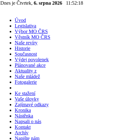
Dnes je Čtvrtek,
6. srpna 2026
11:52:18
Úvod
Legislativa
Výbor MO ČRS
Věstník MO ČRS
Naše revíry
Historie
Současnost
Výdej povolenek
Plánované akce
Aktuality z
Naše mládež
Fotogalerie
Ke stažení
Vaše úlovky
Zajímavé odkazy
Kronika
Nástěnka
Napsali o nás
Kontakt
Archív
Napište nám