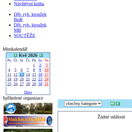
Návštěvní kniha
Dět. ryb. kroužek
BpB
Dět. ryb. kroužek
MB
SOUTĚŽE
Minikalendář
Kvě 2026
Po
Út
St
Čt
Pá
So
Ne
1
2
3
4
5
6
7
8
9
10
11
12
13
14
15
16
17
18
19
20
21
22
23
24
25
26
27
28
29
30
31
Dnes
Spřátelené organizace
Žádné události