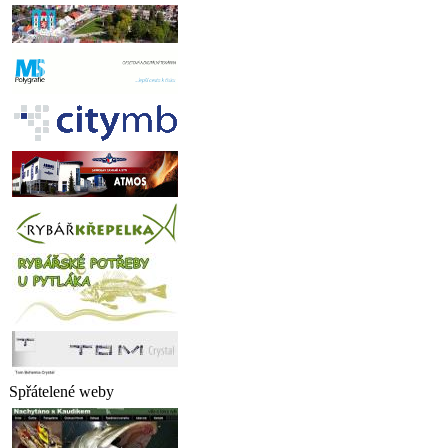
Spřátelené weby