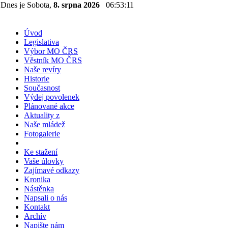
Dnes je Sobota,
8. srpna 2026
06:53:11
Úvod
Legislativa
Výbor MO ČRS
Věstník MO ČRS
Naše revíry
Historie
Současnost
Výdej povolenek
Plánované akce
Aktuality z
Naše mládež
Fotogalerie
Ke stažení
Vaše úlovky
Zajímavé odkazy
Kronika
Nástěnka
Napsali o nás
Kontakt
Archív
Napište nám