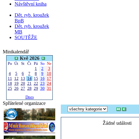
Návštěvní kniha
Dět. ryb. kroužek
BpB
Dět. ryb. kroužek
MB
SOUTĚŽE
Minikalendář
Kvě 2026
Po
Út
St
Čt
Pá
So
Ne
1
2
3
4
5
6
7
8
9
10
11
12
13
14
15
16
17
18
19
20
21
22
23
24
25
26
27
28
29
30
31
Dnes
Spřátelené organizace
Žádné události