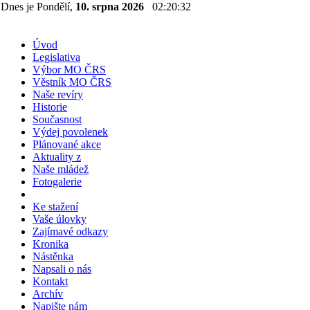
Dnes je Pondělí,
10. srpna 2026
02:20:33
Úvod
Legislativa
Výbor MO ČRS
Věstník MO ČRS
Naše revíry
Historie
Současnost
Výdej povolenek
Plánované akce
Aktuality z
Naše mládež
Fotogalerie
Ke stažení
Vaše úlovky
Zajímavé odkazy
Kronika
Nástěnka
Napsali o nás
Kontakt
Archív
Napište nám