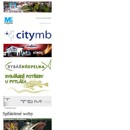
Spřátelené weby