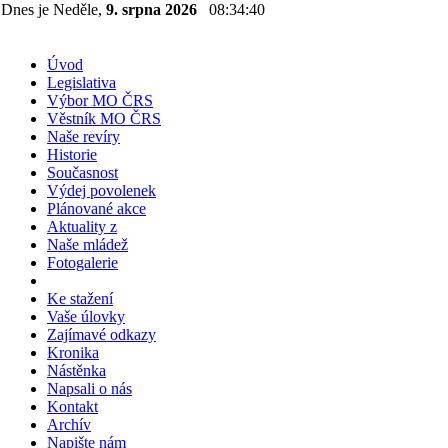
Dnes je Neděle,
9. srpna 2026
08:34:42
Úvod
Legislativa
Výbor MO ČRS
Věstník MO ČRS
Naše revíry
Historie
Současnost
Výdej povolenek
Plánované akce
Aktuality z
Naše mládež
Fotogalerie
Ke stažení
Vaše úlovky
Zajímavé odkazy
Kronika
Nástěnka
Napsali o nás
Kontakt
Archív
Napište nám