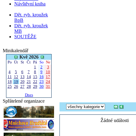
Návštěvní kniha
Dět. ryb. kroužek
BpB
Dět. ryb. kroužek
MB
SOUTĚŽE
Minikalendář
Kvě 2026
Po
Út
St
Čt
Pá
So
Ne
1
2
3
4
5
6
7
8
9
10
11
12
13
14
15
16
17
18
19
20
21
22
23
24
25
26
27
28
29
30
31
Dnes
Spřátelené organizace
Žádné události