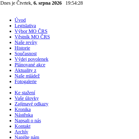
Dnes je Čtvrtek,
6. srpna 2026
19:54:28
Úvod
Legislativa
Výbor MO ČRS
Věstník MO ČRS
Naše revíry
Historie
Současnost
Výdej povolenek
Plánované akce
Aktuality z
Naše mládež
Fotogalerie
Ke stažení
Vaše úlovky
Zajímavé odkazy
Kronika
Nástěnka
Napsali o nás
Kontakt
Archív
Napište nám