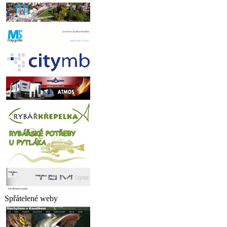
Spřátelené weby