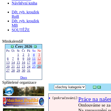
Návštěvní kniha
Dět. ryb. kroužek
BpB
Dět. ryb. kroužek
MB
SOUTĚŽE
Minikalendář
Čerc 2026
Po
Út
St
Čt
Pá
So
Ne
1
2
3
4
5
6
7
8
9
10
11
12
13
14
15
16
17
18
19
20
21
22
23
24
25
26
27
28
29
30
31
Dnes
Spřátelené organizace
 (pokračování)
Práce na naš
Omlouváme se za
Na zprovoznění u