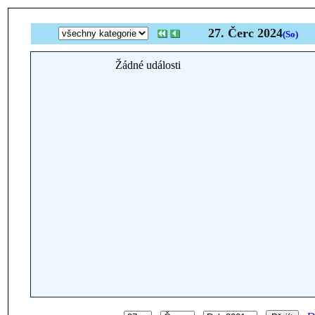
27. Čerc 2024
(So)
Žádné události