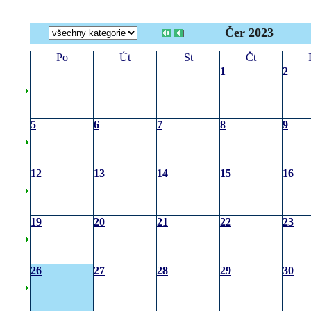
Čer 2023
Po
Út
St
Čt
1
2
5
6
7
8
9
12
13
14
15
16
19
20
21
22
23
26
27
28
29
30