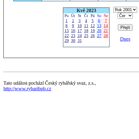
Kvě 2023
Po
Út
St
Čt
Pá
So
Ne
1
2
3
4
5
6
7
8
9
10
11
12
13
14
15
16
17
18
19
20
21
22
23
24
25
26
27
28
Dnes
29
30
31
Tato událost pochází Český rybářský svaz, z.s.,
http://www.rybaribpb.cz