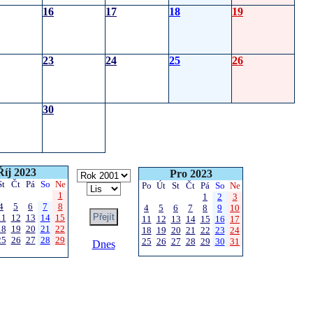
16
17
18
19
23
24
25
26
30
Říj 2023
Pro 2023
St
Čt
Pá
So
Ne
Po
Út
St
Čt
Pá
So
Ne
1
1
2
3
4
5
6
7
8
4
5
6
7
8
9
10
11
12
13
14
15
11
12
13
14
15
16
17
18
19
20
21
22
18
19
20
21
22
23
24
25
26
27
28
29
25
26
27
28
29
30
31
Dnes