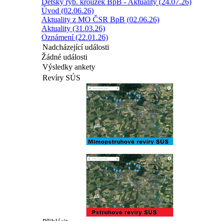
Dětský ryb. kroužek BpB - Aktuality (24.07.26)
Úvod (02.06.26)
Aktuality z MO ČSR BpB (02.06.26)
Aktuality (31.03.26)
Oznámení (22.01.26)
Nadcházející události
Žádné události
Výsledky ankety
Revíry SÚS