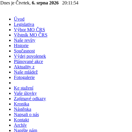
Dnes je Čtvrtek,
6. srpna 2026
20:11:55
Úvod
Legislativa
Výbor MO ČRS
Věstník MO ČRS
Naše revíry
Historie
Současnost
Výdej povolenek
Plánované akce
Aktuality z
Naše mládež
Fotogalerie
Ke stažení
Vaše úlovky
Zajímavé odkazy
Kronika
Nástěnka
Napsali o nás
Kontakt
Archív
Napište nám