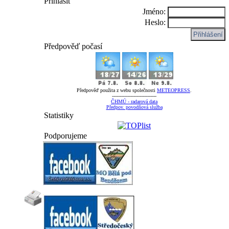
Přihlásit
Jméno:
Heslo:
Předpověď počasí
Předpověď použita z webu společnosti
METEOPRESS
.
-----------------------------
ČHMÚ - radarová data
Předpov. povodňová služba
Statistiky
Podporujeme