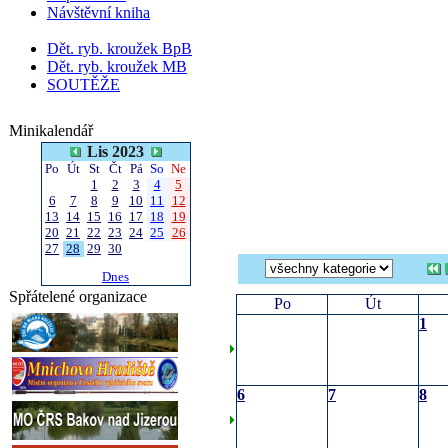
Návštěvní kniha
Dět. ryb. kroužek BpB
Dět. ryb. kroužek MB
SOUTĚŽE
Minikalendář
Lis 2023
Po
Út
St
Čt
Pá
So
Ne
1
2
3
4
5
6
7
8
9
10
11
12
13
14
15
16
17
18
19
20
21
22
23
24
25
26
27
28
29
30
Dnes
Spřátelené organizace
Po
Út
1
6
7
8