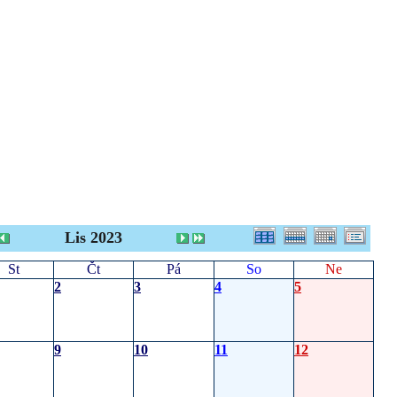
Lis 2023
St
Čt
Pá
So
Ne
2
3
4
5
9
10
11
12