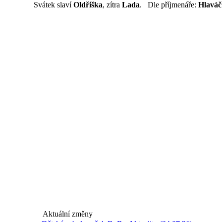
Svátek slaví
Oldřiška
, zítra
Lada
. Dle příjmenáře:
Hlaváč
Aktuální změny