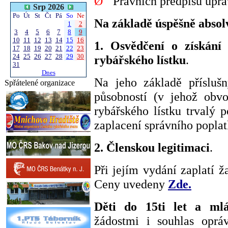
Ø
Právních předpisů upra
Srp 2026
Po
Út
St
Čt
Pá
So
Ne
Na základě úspěšně abso
1
2
3
4
5
6
7
8
9
10
11
12
13
14
15
16
1. Osvědčení o získání 
17
18
19
20
21
22
23
24
25
26
27
28
29
30
rybářského lístku
.
31
Dnes
Na jeho základě přísluš
Spřátelené organizace
působností (v jehož obv
rybářského lístku trvalý 
zaplacení správního poplatk
2. Členskou legitimaci
.
Při jejím vydání zaplatí ž
Ceny uvedeny
Zde.
Děti do 15ti let a ml
žádostmi i souhlas oprá