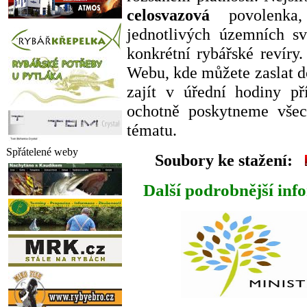
celosvazová
povolenka,
jednotlivých územních 
konkrétní rybářské revíry
Webu, kde můžete zaslat d
zajít v úřední hodiny p
ochotně poskytneme všec
tématu.
Spřátelené weby
Soubory ke stažení:
Další podrobnější inf