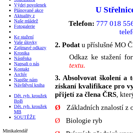
Výdej povolenek
U Střelnic
Plánované akce
Aktuality z
Naše mládež
Telefon:
777 018 55
Fotogalerie
tele
Ke stažení
Vaše úlovky
2. Podat
u příslušné MO 
Zajímavé odkazy
Kronika
Odkaz ke stažení fo
Nástěnka
Napsali o nás
textu.
Kontakt
Archív
3. Absolvovat školení a 
Napište nám
získaní kvalifikace pro v
Návštěvní kniha
přijetí za člena ČRS
, kter
Dět. ryb. kroužek
BpB
Ø
Základních znalostí z o
Dět. ryb. kroužek
MB
SOUTĚŽE
Ø
Biologie ryb
Minikalendář