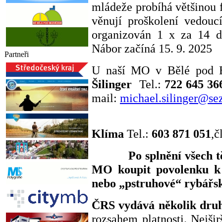
mládeže probíhá většinou 
věnují proškolení vedouc
organizován 1 x za 14 d
Nábor začíná 15. 9. 2025
Partneři
U naší MO v Bělé pod B
Šilinger
Tel.:
722 645 36
mail:
michael.silinger@se
Klíma
Tel.:
603 871 051
,č
Po splnění všech t
MO koupit povolenku k
nebo „pstruhové“ rybářsk
ČRS vydává několik druh
rozsahem platnosti. Nejšir