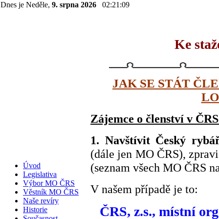
Dnes je Neděle,
9. srpna 2026
02:21:10
Ke staž
JAK SE STÁT ČLE
LO
Zájemce o členství v ČRS 
1. Navštívit Český rybář
(dále jen MO ČRS), zpravid
(seznam všech MO ČRS na
Úvod
Legislativa
Výbor MO ČRS
V našem případě je to:
Věstník MO ČRS
Naše revíry
ČRS, z.s., místní o
Historie
Současnost