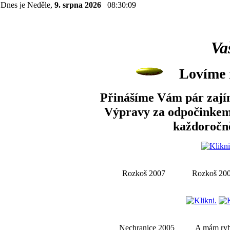
Dnes je Neděle,
9. srpna 2026
08:30:10
Va
Lovíme 
Přinášíme Vám pár zají
Výpravy za odpočinkem
každoročn
Rozkoš 2007
Rozkoš 20
Nechranice 2005
A mám ry