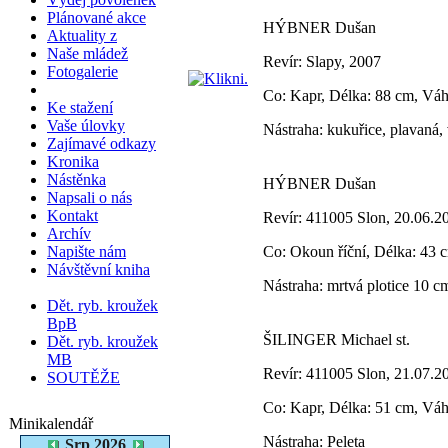
Plánované akce
HÝBNER Dušan
Aktuality z
Naše mládež
Revír: Slapy, 2007
Fotogalerie
Co: Kapr, Délka: 88 cm, Vá
Ke stažení
Vaše úlovky
Nástraha: kukuřice, plavaná, 
Zajímavé odkazy
Kronika
Nástěnka
HÝBNER Dušan
Napsali o nás
Kontakt
Revír: 411005 Slon, 20.06.2
Archív
Napište nám
Co: Okoun říční, Délka: 43 
Návštěvní kniha
Nástraha: mrtvá plotice 10 cm
Dět. ryb. kroužek
BpB
ŠILINGER Michael st.
Dět. ryb. kroužek
MB
Revír: 411005 Slon, 21.07.2
SOUTĚŽE
Co: Kapr, Délka: 51 cm, Vá
Minikalendář
Nástraha: Peleta
Srp 2026