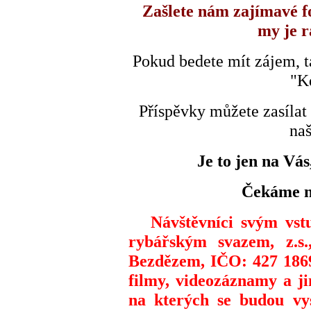
Zašlete nám zajímavé fo
my je r
Pokud bedete mít zájem, ta
"K
Příspěvky můžete zasílat
naš
Je to jen na Vás
Čekáme n
Návštěvníci svým vst
rybářským svazem, z.s
Bezdězem, IČO: 427 18694
filmy, videozáznamy a j
na kterých se budou vys