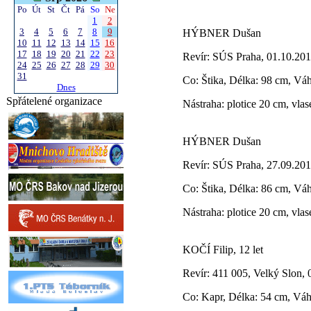
Po
Út
St
Čt
Pá
So
Ne
1
2
3
4
5
6
7
8
9
HÝBNER Dušan
10
11
12
13
14
15
16
17
18
19
20
21
22
23
Revír: SÚS Praha, 01.10.201
24
25
26
27
28
29
30
31
Co: Štika, Délka: 98 cm, Vá
Dnes
Spřátelené organizace
Nástraha: plotice 20 cm, vlas
HÝBNER Dušan
Revír: SÚS Praha, 27.09.201
Co: Štika, Délka: 86 cm, Vá
Nástraha: plotice 20 cm, vlas
KOČÍ Filip, 12 let
Revír: 411 005, Velký Slon,
Co: Kapr, Délka: 54 cm, Váh