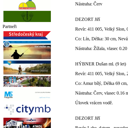
Nástraha: Červ
DEZORT Jiří
Partneři
Revír: 411 005, Velký Slon, 
Co: Lín, Délka: 30 cm, Nev
Nástraha: Žížala, vlasec 0.2
HÝBNER Dušan ml. (9 let)
Revír: 411 005, Velký Slon, 
Co: Amur bílý, Délka 69 cm
Nástraha: Červ, vlasec 0.16
Úlovek vrácen vodě.
DEZORT Jiří
Revír: Labe, datum - neveden