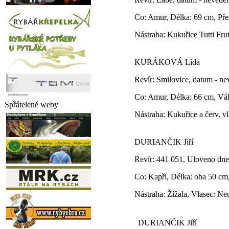
Co: Amur, Délka: 69 cm, Pře
Nástraha: Kukuřice Tutti Fru
KURÁKOVÁ Lída
Revír: Smilovice, datum - n
Co: Amur, Délka: 66 cm, Váh
Spřátelené weby
Nástraha: Kukuřice a červ, v
DURIANČIK Jiří
Revír: 441 051, Uloveno dn
Co: Kapři, Délka: oba 50 c
Nástraha: Žížala, Vlasec: N
DURIANČIK Jiří