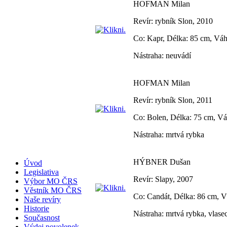
HOFMAN Milan
Revír: rybník Slon, 2010
Co: Kapr, Délka: 85 cm, Váh
Nástraha: neuvádí
HOFMAN Milan
Revír: rybník Slon, 2011
Co: Bolen, Délka: 75 cm, Vá
Nástraha: mrtvá rybka
HÝBNER Dušan
Úvod
Legislativa
Revír: Slapy, 2007
Výbor MO ČRS
Věstník MO ČRS
Co: Candát, Délka: 86 cm, V
Naše revíry
Historie
Nástraha: mrtvá rybka, vlasec
Současnost
Výdej povolenek