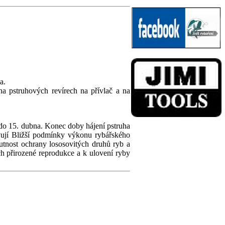
na.
a pstruhových revírech na přívlač a na
 do 15. dubna. Konec doby hájení pstruha
vují Bližší podmínky výkonu rybářského
tnost ochrany lososovitých druhů ryb a
h přirozené reprodukce a k ulovení ryby