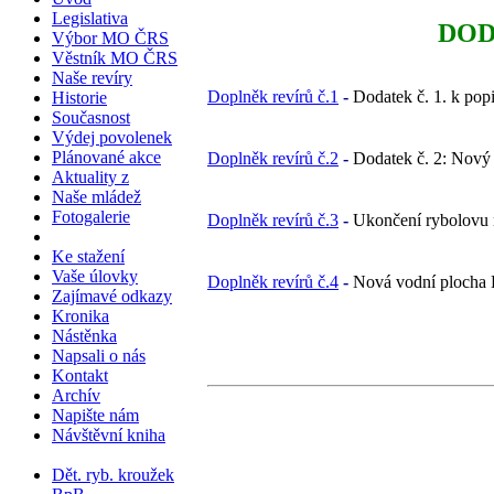
Legislativa
DOD
Výbor MO ČRS
Věstník MO ČRS
Naše revíry
Doplněk revírů č.1
-
Dodatek č. 1. k pop
Historie
Současnost
Výdej povolenek
Plánované akce
Doplněk revírů č.2
-
Dodatek č. 2: Nov
Aktuality z
Naše mládež
Fotogalerie
Doplněk revírů č.3
-
Ukončení rybolovu n
Ke stažení
Vaše úlovky
Doplněk revírů č.4
-
Nová vodní plocha H
Zajímavé odkazy
Kronika
Nástěnka
Napsali o nás
Kontakt
Archív
Napište nám
Návštěvní kniha
Dět. ryb. kroužek