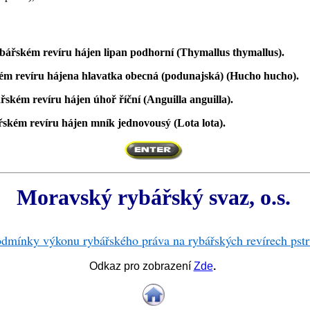
rybářském revíru hájen lipan podhorní (Thymallus thymallus).
řském revíru hájena hlavatka obecná (podunajská) (Hucho hucho).
bářském revíru hájen úhoř říční (Anguilla anguilla).
ářském revíru hájen mník jednovousý (Lota lota).
Moravský rybářský svaz, o.s.
odmínky výkonu rybářského práva na rybářských revírech pst
Odkaz pro zobrazení
Zde
.