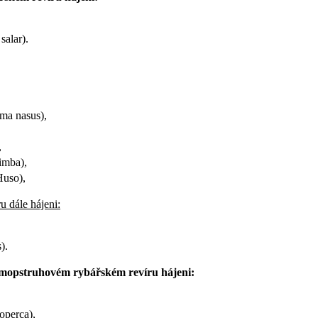
salar).
ma nasus),
,
imba),
Huso),
 dále hájeni:
).
mimopstruhovém rybářském revíru hájeni:
operca),