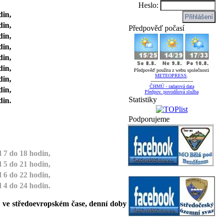
Heslo:
din,
din,
Předpověď počasí
din,
din,
din,
din,
Předpověď použita z webu společnosti
METEOPRESS
.
din,
-----------------------------
ČHMÚ - radarová data
din,
Předpov. povodňová služba
Statistiky
din.
Podporujeme
 7 do 18 hodin,
 5 do 21 hodin,
 6 do 22 hodin,
 4 do 24 hodin.
 ve středoevropském čase, denní doby