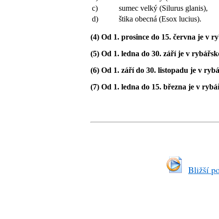
c)
sumec velký (Silurus glanis),
d)
štika obecná (Esox lucius).
(4) Od 1. prosince do 15. června je v 
(5) Od 1. ledna do 30. září je v rybá
(6) Od 1. září do 30. listopadu je v ry
(7) Od 1. ledna do 15. března je v ryb
Bližší p