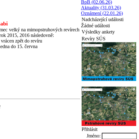
BpB (02.06.26)
Aktuality (31.03.26)
Oznámení (22.01.26)
Nadcházející události
abi
Žádné události
umec velký na mimopstruhových revírech
Výsledky ankety
rok 2015, 2016 následovně:
Revíry SÚS
vrácen zpět do revíru
ledna do 15. června
e
Přihlásit
Jméno: