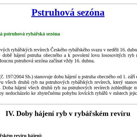
Pstruhová sezóna
íná pstruhová rybářská sezóna
ových rybářských revírech Českého rybářského svazu v neděli 16. dub
době hájení pstruha obecného a k povolení lovu lososovitých ryb n
oucnu pstruhová sezóna začínat vždy 16. dubna.
č. 197/2004 Sb.) stanovuje dobu hájení u pstruha obecného od 1. září
u všech druhů ryb na pstruhových rybářských revírech, který stano
 Doba hájení všech druhů ryb na pstruhových revírech zohledňuje nu
aby nedocházelo ke zbytečnému pohybu lovících rybářů v místech jejic
IV. Doby hájení ryb v rybářském revíru
ářském revíru hájeni: