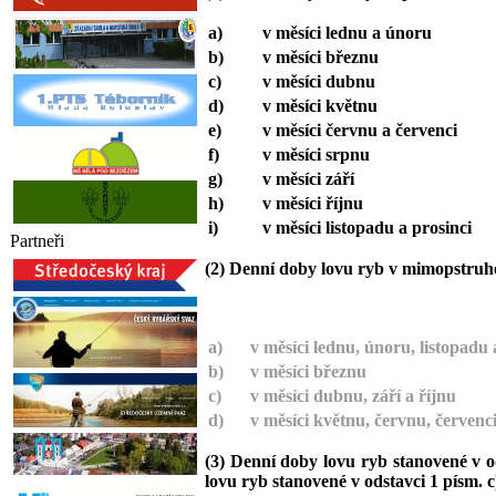
a)
v měsíci lednu a únoru
b)
v měsíci březnu
c)
v měsíci dubnu
d)
v měsíci květnu
e)
v měsíci červnu a červenci
f)
v měsíci srpnu
g)
v měsíci září
h)
v měsíci říjnu
i)
v měsíci listopadu a prosinci
Partneři
(2) Denní doby lovu ryb v mimopstruh
a)
v měsíci lednu, únoru, listopadu 
b)
v měsíci březnu
c)
v měsíci dubnu, září a říjnu
d)
v měsíci květnu, červnu, červenc
(3)
Denní doby lovu ryb stanovené v ods
lovu ryb stanovené v odstavci 1 písm. c