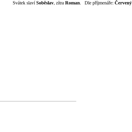
Svátek slaví
Soběslav
, zítra
Roman
. Dle příjmenáře:
Červený