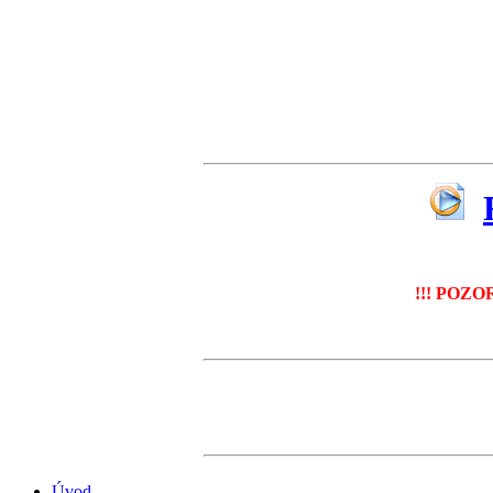
!!! POZOR
Úvod