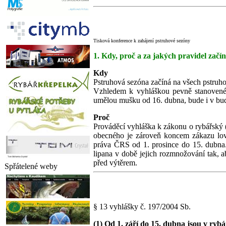
Tisková konference k zahájení pstruhové sezóny
1. Kdy, proč a za jakých pravidel zač
Kdy
Pstruhová sezóna začíná na všech pstruh
Vzhledem k vyhláškou pevně stanovené 
umělou mušku od 16. dubna, bude i v bud
Proč
Prováděcí vyhláška k zákonu o rybářský (
obecného je zároveň koncem zákazu lov
práva ČRS od 1. prosince do 15. dubna.
lipana v době jejich rozmnožování tak, 
před výtěrem.
Spřátelené weby
§ 13 vyhlášky č. 197/2004 Sb.
(1) Od 1. září do 15. dubna jsou v ryb