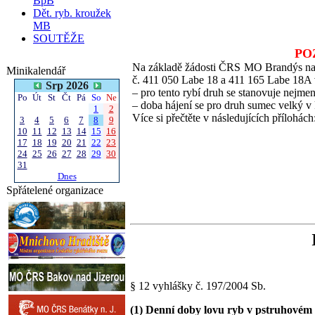
BpB
Dět. ryb. kroužek
MB
SOUTĚŽE
POZ
Na základě žádosti ČRS MO Brandýs nad
Minikalendář
č. 411 050 Labe 18 a 411 165 Labe 18A 
Srp 2026
– pro tento rybí druh se stanovuje nejme
Po
Út
St
Čt
Pá
So
Ne
– doba hájení se pro druh sumec velký v 
1
2
Více si přečtěte v následujících přílohách
3
4
5
6
7
8
9
10
11
12
13
14
15
16
17
18
19
20
21
22
23
24
25
26
27
28
29
30
31
Dnes
Spřátelené organizace
§ 12 vyhlášky č. 197/2004 Sb.
(1) Denní doby lovu ryb v pstruhovém