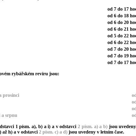
od 7 do 17 ho
od 6 do 18 ho
od 6 do 20 ho
od 6 do 21 ho
od 5 do 22 ho
od 6 do 22 ho
od 7 do 20 ho
od 7 do 19 ho
od 7 do 17 ho
ovém rybářském revíru jsou:
a prosinci
od
od
od
i a srpnu
od
tavci 1 písm. a), b) a i) a v odstavci
2 písm. a) a b)
jsou uvedeny
) až h) a v odstavci
2 písm. c) a d)
jsou uvedeny v letním čase.