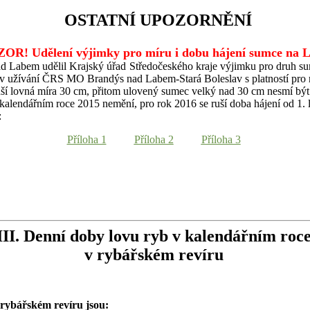
OSTATNÍ UPOZORNĚNÍ
OR! Udělení výjimky pro míru i dobu hájení sumce na L
 Labem udělil Krajský úřad Středočeského kraje výjimku pro druh s
v užívání ČRS MO Brandýs nad Labem-Stará Boleslav s platností pro 
nší lovná míra 30 cm, přitom ulovený sumec velký nad 30 cm nesmí být 
kalendářním roce 2015 nemění, pro rok 2016 se ruší doba hájení od 1. 
:
Příloha 1
Příloha 2
Příloha 3
III. Denní doby lovu ryb v kalendářním roc
v rybářském revíru
 rybářském revíru jsou: