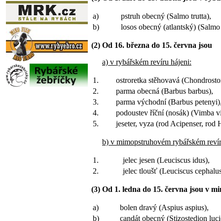
a)
pstruh obecný (Salmo trutta),
b)
losos obecný (atlantský) (Salmo 
(2) Od 16. března do 15. června jsou
a) v rybářském revíru hájeni:
1.
ostroretka stěhovavá (Chondrosto
2.
parma obecná (Barbus barbus),
3.
parma východní (Barbus petenyi)
4.
podoustev říční (nosák) (Vimba v
5.
jeseter, vyza (rod Acipenser, rod 
b) v mimopstruhovém rybářském revíru
1.
jelec jesen (Leuciscus idus),
2.
jelec tloušť (Leuciscus cephalus
(3) Od 1. ledna do 15. června jsou v 
a)
bolen dravý (Aspius aspius),
b)
candát obecný (Stizostedion luci