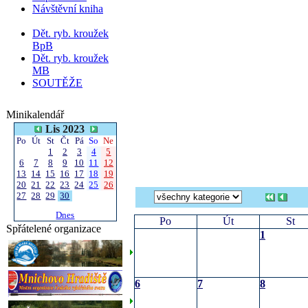
Návštěvní kniha
Dět. ryb. kroužek
BpB
Dět. ryb. kroužek
MB
SOUTĚŽE
Minikalendář
Lis 2023
Po
Út
St
Čt
Pá
So
Ne
1
2
3
4
5
6
7
8
9
10
11
12
13
14
15
16
17
18
19
20
21
22
23
24
25
26
27
28
29
30
Dnes
Po
Út
St
Spřátelené organizace
1
6
7
8