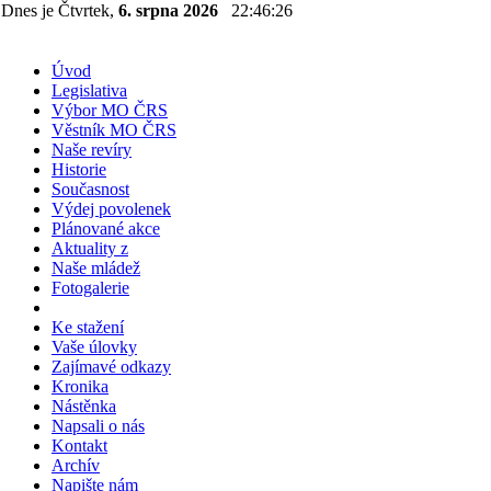
Dnes je Čtvrtek,
6. srpna 2026
22:46:26
Úvod
Legislativa
Výbor MO ČRS
Věstník MO ČRS
Naše revíry
Historie
Současnost
Výdej povolenek
Plánované akce
Aktuality z
Naše mládež
Fotogalerie
Ke stažení
Vaše úlovky
Zajímavé odkazy
Kronika
Nástěnka
Napsali o nás
Kontakt
Archív
Napište nám