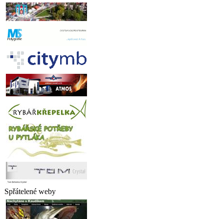
Spřátelené weby