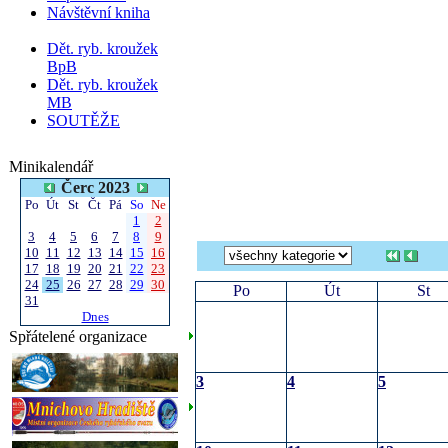
Návštěvní kniha
Dět. ryb. kroužek
BpB
Dět. ryb. kroužek
MB
SOUTĚŽE
Minikalendář
Čerc 2023
Po
Út
St
Čt
Pá
So
Ne
1
2
3
4
5
6
7
8
9
10
11
12
13
14
15
16
17
18
19
20
21
22
23
24
25
26
27
28
29
30
Po
Út
St
31
Dnes
Spřátelené organizace
3
4
5