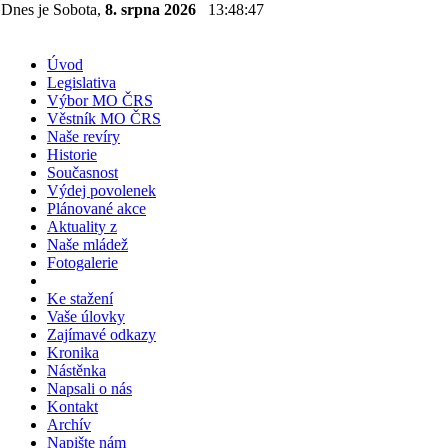
Dnes je Sobota,
8. srpna 2026
13:48:47
Úvod
Legislativa
Výbor MO ČRS
Věstník MO ČRS
Naše revíry
Historie
Současnost
Výdej povolenek
Plánované akce
Aktuality z
Naše mládež
Fotogalerie
Ke stažení
Vaše úlovky
Zajímavé odkazy
Kronika
Nástěnka
Napsali o nás
Kontakt
Archív
Napište nám