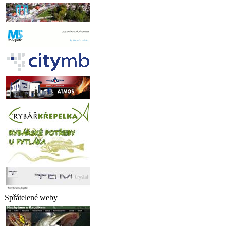
Spřátelené weby