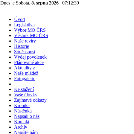
Dnes je Sobota,
8. srpna 2026
07:12:40
Úvod
Legislativa
Výbor MO ČRS
Věstník MO ČRS
Naše revíry
Historie
Současnost
Výdej povolenek
Plánované akce
Aktuality z
Naše mládež
Fotogalerie
Ke stažení
Vaše úlovky
Zajímavé odkazy
Kronika
Nástěnka
Napsali o nás
Kontakt
Archív
Napište nám