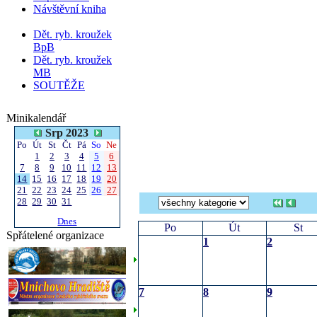
Návštěvní kniha
Dět. ryb. kroužek
BpB
Dět. ryb. kroužek
MB
SOUTĚŽE
Minikalendář
Srp 2023
Po
Út
St
Čt
Pá
So
Ne
1
2
3
4
5
6
7
8
9
10
11
12
13
14
15
16
17
18
19
20
21
22
23
24
25
26
27
28
29
30
31
Dnes
Po
Út
St
Spřátelené organizace
1
2
7
8
9