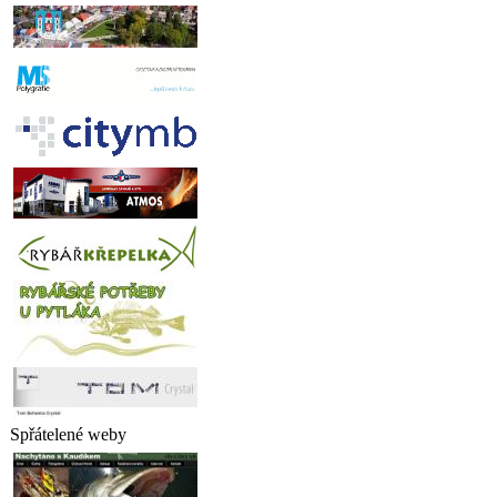
Spřátelené weby