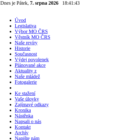
Dnes je Pátek,
7. srpna 2026
18:41:43
Úvod
Legislativa
Výbor MO ČRS
Věstník MO ČRS
Naše revíry
Historie
Současnost
Výdej povolenek
Plánované akce
Aktuality z
Naše mládež
Fotogalerie
Ke stažení
Vaše úlovky
Zajímavé odkazy
Kronika
Nástěnka
Napsali o nás
Kontakt
Archív
Napište nám