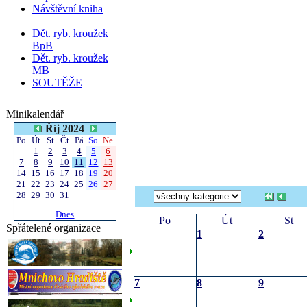
Návštěvní kniha
Dět. ryb. kroužek
BpB
Dět. ryb. kroužek
MB
SOUTĚŽE
Minikalendář
Říj 2024
Po
Út
St
Čt
Pá
So
Ne
1
2
3
4
5
6
7
8
9
10
11
12
13
14
15
16
17
18
19
20
21
22
23
24
25
26
27
28
29
30
31
Dnes
Po
Út
St
Spřátelené organizace
1
2
7
8
9