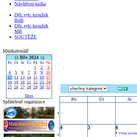
Návštěvní kniha
Dět. ryb. kroužek
BpB
Dět. ryb. kroužek
MB
SOUTĚŽE
Minikalendář
Bře 2024
Po
Út
St
Čt
Pá
So
Ne
1
2
3
4
5
6
7
8
9
10
11
12
13
14
15
16
17
18
19
20
21
22
23
24
25
26
27
28
29
30
31
Dnes
Po
Út
St
Spřátelené organizace
4
5
6
•
Výdeje povole