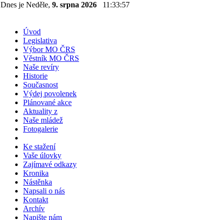
Dnes je Neděle,
9. srpna 2026
11:33:58
Úvod
Legislativa
Výbor MO ČRS
Věstník MO ČRS
Naše revíry
Historie
Současnost
Výdej povolenek
Plánované akce
Aktuality z
Naše mládež
Fotogalerie
Ke stažení
Vaše úlovky
Zajímavé odkazy
Kronika
Nástěnka
Napsali o nás
Kontakt
Archív
Napište nám