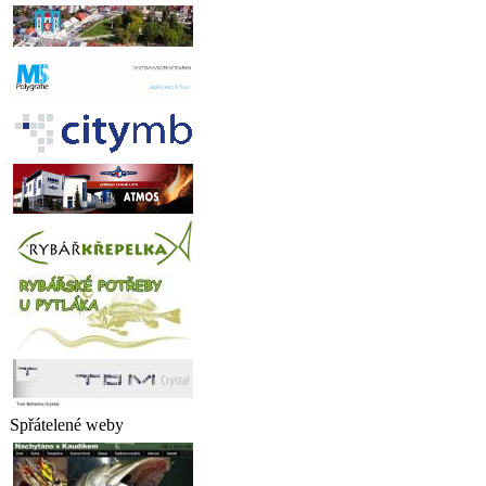
Spřátelené weby