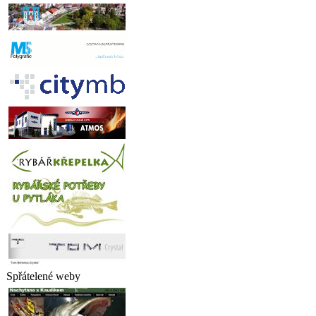
Spřátelené weby