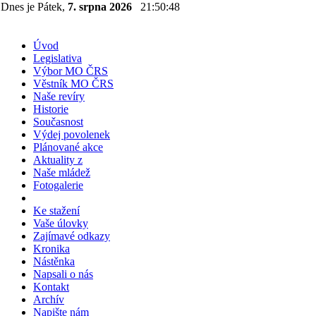
Dnes je Pátek,
7. srpna 2026
21:50:49
Úvod
Legislativa
Výbor MO ČRS
Věstník MO ČRS
Naše revíry
Historie
Současnost
Výdej povolenek
Plánované akce
Aktuality z
Naše mládež
Fotogalerie
Ke stažení
Vaše úlovky
Zajímavé odkazy
Kronika
Nástěnka
Napsali o nás
Kontakt
Archív
Napište nám