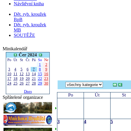
Návštěvní kniha
Dět. ryb. kroužek
BpB
Dět. ryb. kroužek
MB
SOUTĚŽE
Minikalendář
Čer 2024
Po
Út
St
Čt
Pá
So
Ne
1
2
3
4
5
6
7
8
9
10
11
12
13
14
15
16
17
18
19
20
21
22
23
24
25
26
27
28
29
30
Dnes
Po
Út
St
Spřátelené organizace
3
4
5