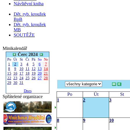
Návštěvní kniha
Dět. ryb. kroužek
BpB
Dět. ryb. kroužek
MB
SOUTĚŽE
Minikalendář
Čerc 2024
Po
Út
St
Čt
Pá
So
Ne
1
2
3
4
5
6
7
8
9
10
11
12
13
14
15
16
17
18
19
20
21
22
23
24
25
26
27
28
29
30
31
Dnes
Po
Út
St
Spřátelené organizace
1
2
3
8
9
10