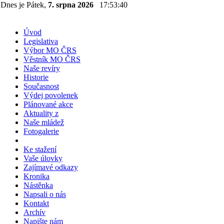
Dnes je Pátek,
7. srpna 2026
17:53:40
Úvod
Legislativa
Výbor MO ČRS
Věstník MO ČRS
Naše revíry
Historie
Současnost
Výdej povolenek
Plánované akce
Aktuality z
Naše mládež
Fotogalerie
Ke stažení
Vaše úlovky
Zajímavé odkazy
Kronika
Nástěnka
Napsali o nás
Kontakt
Archív
Napište nám