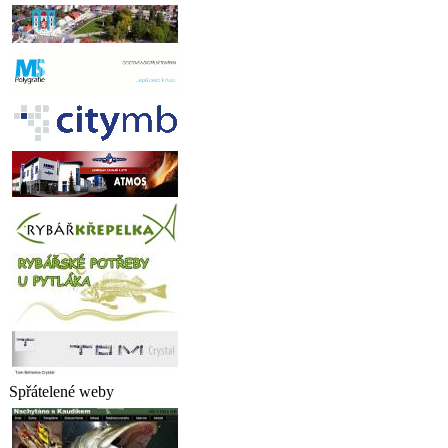
Spřátelené weby