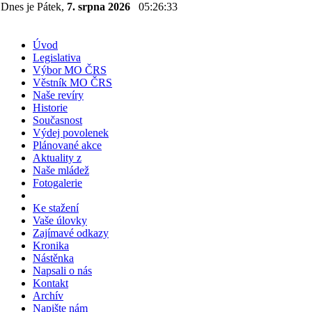
Dnes je Pátek,
7. srpna 2026
05:26:33
Úvod
Legislativa
Výbor MO ČRS
Věstník MO ČRS
Naše revíry
Historie
Současnost
Výdej povolenek
Plánované akce
Aktuality z
Naše mládež
Fotogalerie
Ke stažení
Vaše úlovky
Zajímavé odkazy
Kronika
Nástěnka
Napsali o nás
Kontakt
Archív
Napište nám