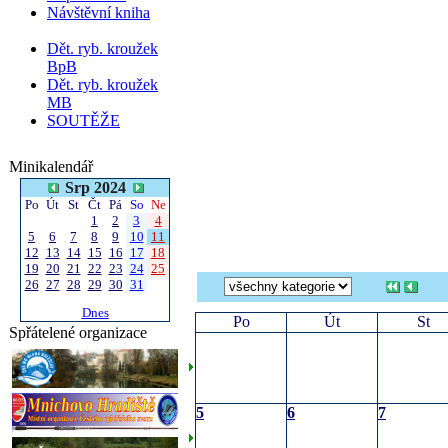
Návštěvní kniha
Dět. ryb. kroužek
BpB
Dět. ryb. kroužek
MB
SOUTĚŽE
Minikalendář
Srp 2024
Po
Út
St
Čt
Pá
So
Ne
1
2
3
4
5
6
7
8
9
10
11
12
13
14
15
16
17
18
19
20
21
22
23
24
25
26
27
28
29
30
31
Dnes
Po
Út
St
Spřátelené organizace
5
6
7