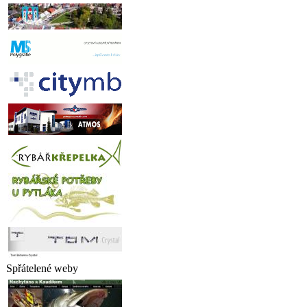
Spřátelené weby